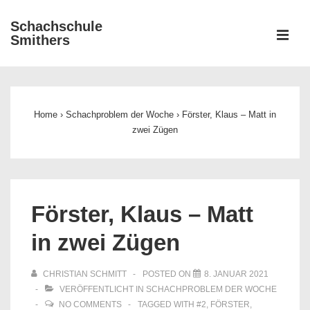
↓
Schachschule
Zum
ME
Smithers
Inhalt
Main
Navigation
Home
›
Schachproblem der Woche
›
Förster, Klaus – Matt in
zwei Zügen
Förster, Klaus – Matt
in zwei Zügen
CHRISTIAN SCHMITT
POSTED ON
8. JANUAR 2021
VERÖFFENTLICHT IN
SCHACHPROBLEM DER WOCHE
NO COMMENTS
TAGGED WITH
#2
,
FÖRSTER
,