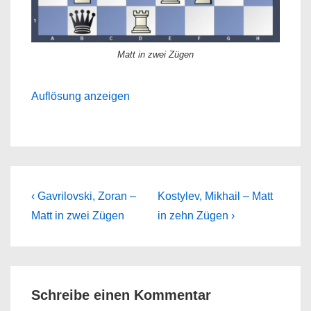
Matt in zwei Zügen
Auflösung anzeigen
Beitragsnavigation
Previous
Next
‹ Gavrilovski, Zoran –
Kostylev, Mikhail – Matt
Post
Post
Matt in zwei Zügen
in zehn Zügen ›
is
is
Schreibe einen Kommentar