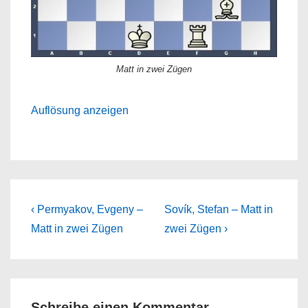
Matt in zwei Zügen
Auflösung anzeigen
Beitragsnavigation
Previous
Next
‹ Permyakov, Evgeny –
Sovík, Stefan – Matt in
Post
Post
Matt in zwei Zügen
zwei Zügen ›
is
is
Schreibe einen Kommentar