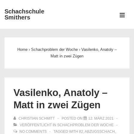
↓
Schachschule
Zum
ME
Smithers
Inhalt
Main
Navigation
Home
›
Schachproblem der Woche
›
Vasilenko, Anatoly –
Matt in zwei Zügen
Vasilenko, Anatoly –
Matt in zwei Zügen
CHRISTIAN SCHMITT
POSTED ON
12. MÄRZ 2021
VERÖFFENTLICHT IN
SCHACHPROBLEM DER WOCHE
NO COMMENTS
TAGGED WITH
#2
,
ABZUGSSCHACH
,