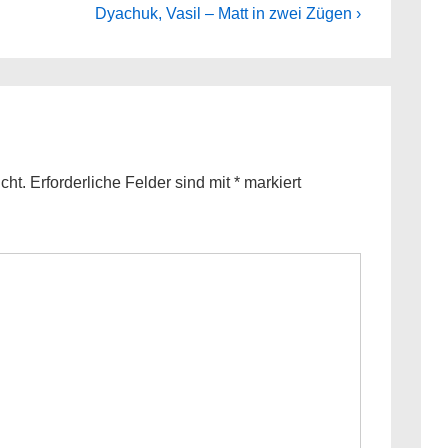
Next
Dyachuk, Vasil – Matt in zwei Zügen ›
Post
is
cht.
Erforderliche Felder sind mit
*
markiert