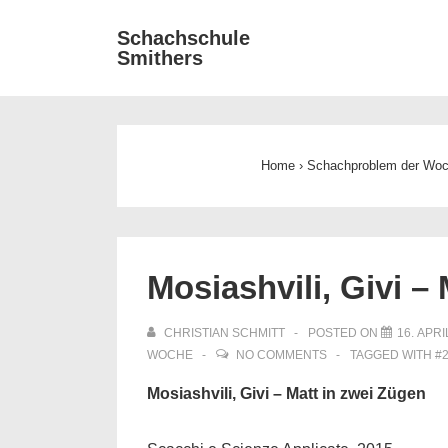
↓
Main
Schachschule
Zum
Smithers
Navigat
Inhalt
Home
›
Schachproblem der Wo
Mosiashvili, Givi –
CHRISTIAN SCHMITT
POSTED ON
16. APRI
WOCHE
NO COMMENTS
TAGGED WITH
#
Mosiashvili, Givi – Matt in zwei Zügen