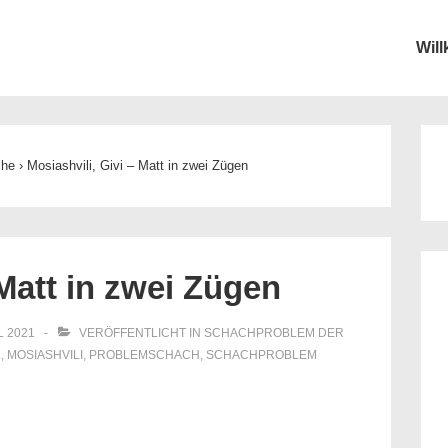
Wil
ion
che
›
Mosiashvili, Givi – Matt in zwei Zügen
 Matt in zwei Zügen
L 2021
VERÖFFENTLICHT IN
SCHACHPROBLEM DER
2
,
MOSIASHVILI
,
PROBLEMSCHACH
,
SCHACHPROBLEM