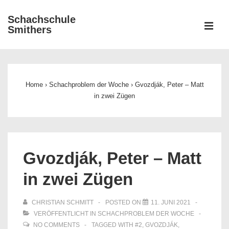
↓
Schachschule
Zum
ME
Smithers
Inhalt
Main
Navigation
Home
›
Schachproblem der Woche
›
Gvozdják, Peter – Matt
in zwei Zügen
Gvozdják, Peter – Matt
in zwei Zügen
CHRISTIAN SCHMITT
POSTED ON
11. JUNI 2021
VERÖFFENTLICHT IN
SCHACHPROBLEM DER WOCHE
NO COMMENTS
TAGGED WITH
#2
,
GVOZDJÁK
,