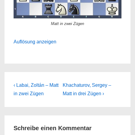
Matt in zwei Zügen
Auflösung anzeigen
Beitragsnavigation
Previous
Next
‹ Labai, Zoltán – Matt
Khachaturov, Sergey –
Post
Post
in zwei Zügen
Matt in drei Zügen ›
is
is
Schreibe einen Kommentar