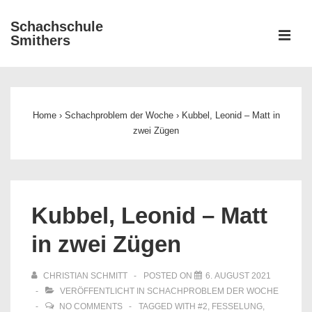
↓
Schachschule
Zum
ME
Smithers
Inhalt
Main
Navigation
Home
›
Schachproblem der Woche
›
Kubbel, Leonid – Matt in
zwei Zügen
Kubbel, Leonid – Matt
in zwei Zügen
CHRISTIAN SCHMITT
POSTED ON
6. AUGUST 2021
VERÖFFENTLICHT IN
SCHACHPROBLEM DER WOCHE
NO COMMENTS
TAGGED WITH
#2
,
FESSELUNG
,