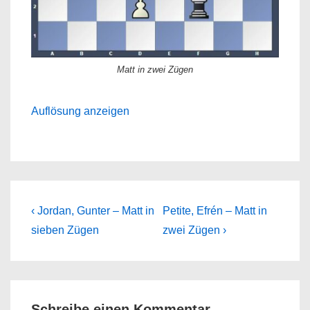
Matt in zwei Zügen
Auflösung anzeigen
Beitragsnavigation
Previous
Next
‹ Jordan, Gunter – Matt in
Petite, Efrén – Matt in
Post
Post
sieben Zügen
zwei Zügen ›
is
is
Schreibe einen Kommentar