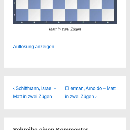
Matt in zwei Zügen
Auflösung anzeigen
Beitragsnavigation
Previous
Next
‹ Schiffmann, Israel –
Ellerman, Arnoldo – Matt
Post
Post
Matt in zwei Zügen
in zwei Zügen ›
is
is
Schreibe einen Kommentar