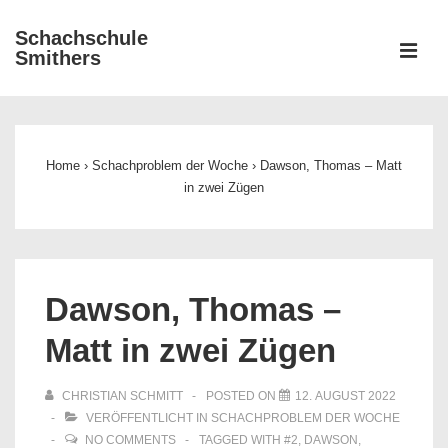
↓
Schachschule
Zum
ME
Smithers
Inhalt
Main
Navigation
Home
›
Schachproblem der Woche
›
Dawson, Thomas – Matt
in zwei Zügen
Dawson, Thomas –
Matt in zwei Zügen
CHRISTIAN SCHMITT
POSTED ON
12. AUGUST 2022
VERÖFFENTLICHT IN
SCHACHPROBLEM DER WOCHE
NO COMMENTS
TAGGED WITH
#2
,
DAWSON
,