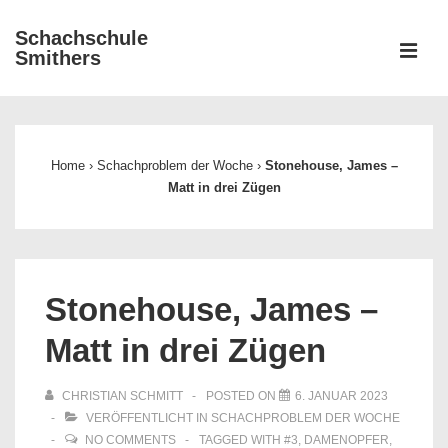
↓
Schachschule
Zum
ME
Smithers
Inhalt
Main
Navigation
Home
›
Schachproblem der Woche
›
Stonehouse, James –
Matt in drei Zügen
Stonehouse, James –
Matt in drei Zügen
CHRISTIAN SCHMITT
POSTED ON
6. JANUAR 2023
VERÖFFENTLICHT IN
SCHACHPROBLEM DER WOCHE
NO COMMENTS
TAGGED WITH
#3
,
DAMENOPFER
,