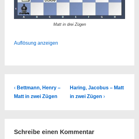
Matt in drei Zügen
Auflösung anzeigen
Beitragsnavigation
Previous
Next
‹
Bettmann, Henry –
Haring, Jacobus – Matt
Post
Post
Matt in zwei Zügen
in zwei Zügen
›
is
is
Schreibe einen Kommentar