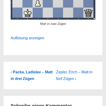
Matt in zwei Zügen
Auflösung anzeigen
Beitragsnavigation
Previous
Next
‹
Packa, Ladislav – Matt
Zepler, Erich – Matt in
Post
Post
in drei Zügen
fünf Zügen ›
is
is
Schreibe einen Kommentar