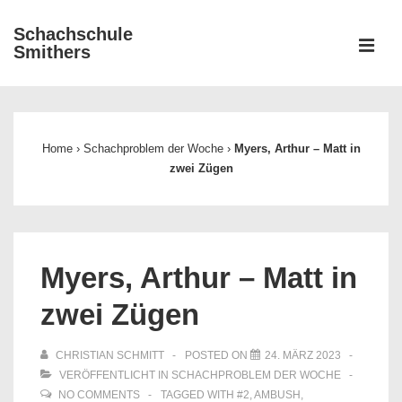
↓
Schachschule
Zum
ME
Smithers
Inhalt
Main
Navigation
Home
›
Schachproblem der Woche
›
Myers, Arthur – Matt in
zwei Zügen
Myers, Arthur – Matt in
zwei Zügen
CHRISTIAN SCHMITT
POSTED ON
24. MÄRZ 2023
VERÖFFENTLICHT IN
SCHACHPROBLEM DER WOCHE
NO COMMENTS
TAGGED WITH
#2
,
AMBUSH
,