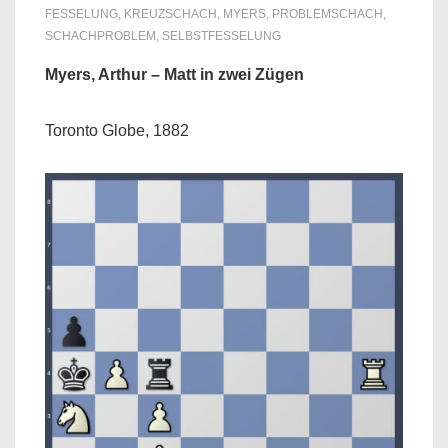
FESSELUNG
,
KREUZSCHACH
,
MYERS
,
PROBLEMSCHACH
,
SCHACHPROBLEM
,
SELBSTFESSELUNG
Myers, Arthur – Matt in zwei Zügen
Toronto Globe, 1882