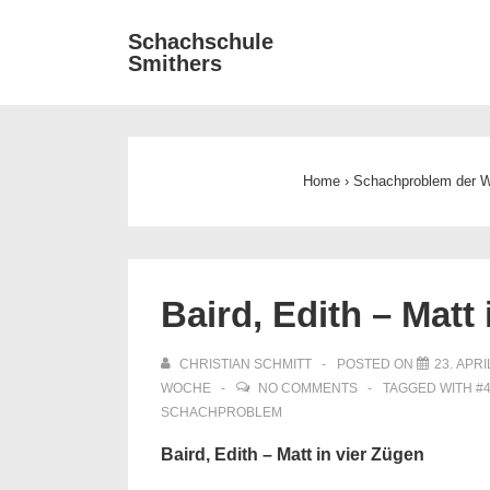
↓
Main
Schachschule
Zum
Smithers
Navigat
Inhalt
Home
›
Schachproblem der 
Baird, Edith – Matt
CHRISTIAN SCHMITT
POSTED ON
23. APRI
WOCHE
NO COMMENTS
TAGGED WITH
#
SCHACHPROBLEM
Baird, Edith – Matt in vier Zügen