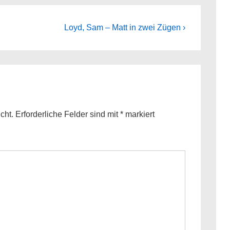
Next
Loyd, Sam – Matt in zwei Zügen ›
Post
is
cht.
Erforderliche Felder sind mit
*
markiert