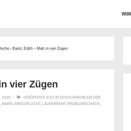
Wil
ion
Woche
›
Baird, Edith – Matt in vier Zügen
 in vier Zügen
L 2023
VERÖFFENTLICHT IN
SCHACHPROBLEM DER
4
,
BAIRD
,
KREUZFLUCHT
,
LÄUFERPAAR
,
PROBLEMSCHACH
,