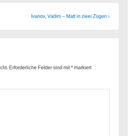
Next
Ivanov, Vadim – Matt in zwei Zügen ›
Post
is
cht.
Erforderliche Felder sind mit
*
markiert