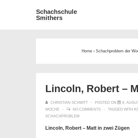
↓
Main
Schachschule
Zum
Smithers
Navigat
Inhalt
Home
›
Schachproblem der Wo
Lincoln, Robert – M
CHRISTIAN SCHMITT
POSTED ON
6. AUGU
WOCHE
NO COMMENTS
TAGGED WITH
#
SCHACHPROBLEM
Lincoln, Robert – Matt in zwei Zügen