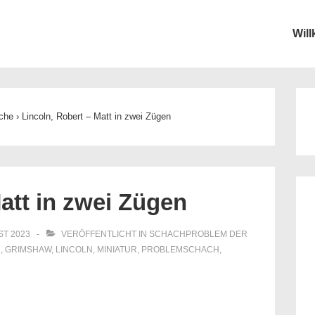
Wil
ion
che
›
Lincoln, Robert – Matt in zwei Zügen
att in zwei Zügen
ST 2023
VERÖFFENTLICHT IN
SCHACHPROBLEM DER
2
,
GRIMSHAW
,
LINCOLN
,
MINIATUR
,
PROBLEMSCHACH
,