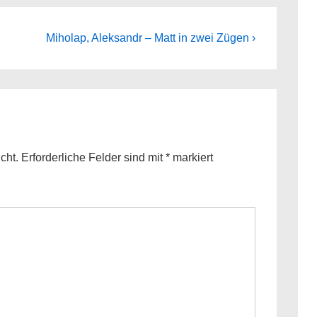
Next
Miholap, Aleksandr – Matt in zwei Zügen ›
Post
is
cht.
Erforderliche Felder sind mit
*
markiert