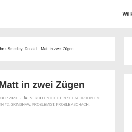
Wil
ion
che
›
Smedley, Donald – Matt in zwei Zügen
Matt in zwei Zügen
OBER 2023
VERÖFFENTLICHT IN
SCHACHPROBLEM
ITH
#2
,
GRIMSHAW
,
PROBLEMIST
,
PROBLEMSCHACH
,