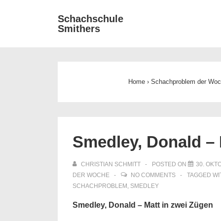
↓
Main
Schachschule
Zum
Smithers
Navigat
Inhalt
Home
›
Schachproblem der Wo
Smedley, Donald – 
CHRISTIAN SCHMITT
POSTED ON
30. OKT
DER WOCHE
NO COMMENTS
TAGGED W
SCHACHPROBLEM
,
SMEDLEY
Smedley, Donald – Matt in zwei Zügen