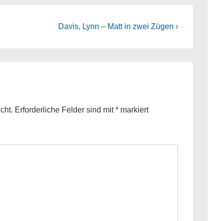
Next
Davis, Lynn – Matt in zwei Zügen ›
Post
is
cht.
Erforderliche Felder sind mit
*
markiert