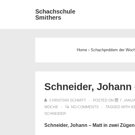
↓
Main
Schachschule
Zum
Smithers
Navigat
Inhalt
Home
›
Schachproblem der Woc
Schneider, Johann 
CHRISTIAN SCHMITT
POSTED ON
7. JANU
WOCHE
NO COMMENTS
TAGGED WITH
#
SCHNEIDER
Schneider, Johann – Matt in zwei Zügen