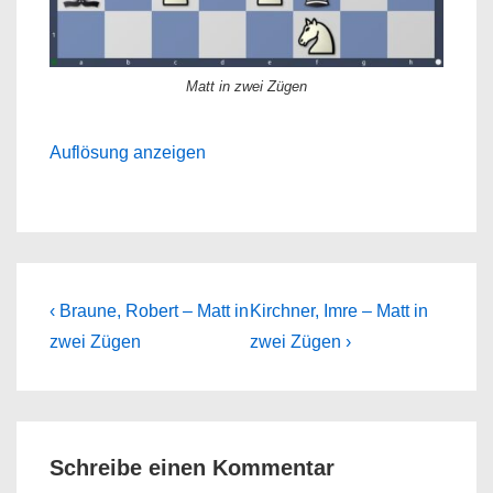
Matt in zwei Zügen
Auflösung anzeigen
Beitragsnavigation
Previous
Next
‹ Braune, Robert – Matt in
Kirchner, Imre – Matt in
Post
Post
zwei Zügen
zwei Zügen ›
is
is
Schreibe einen Kommentar