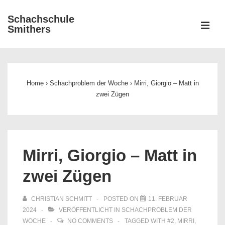
↓
Schachschule
Zum
ME
Smithers
Inhalt
Main
Navigation
Home
›
Schachproblem der Woche
›
Mirri, Giorgio – Matt in
zwei Zügen
Mirri, Giorgio – Matt in
zwei Zügen
CHRISTIAN SCHMITT
POSTED ON
11. FEBRUAR
2024
VERÖFFENTLICHT IN
SCHACHPROBLEM DER
WOCHE
NO COMMENTS
TAGGED WITH
#2
,
MIRRI
,