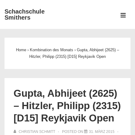
↓
Schachschule
Zum
ME
Smithers
Inhalt
Main
Navigation
Home
›
Kombination des Monats
›
Gupta, Abhijeet (2625) –
Hitzler, Philipp (2315) [D15] Reykjavik Open
Gupta, Abhijeet (2625)
– Hitzler, Philipp (2315)
[D15] Reykjavik Open
CHRISTIAN SCHMITT
POSTED ON
31. MÄRZ 2015