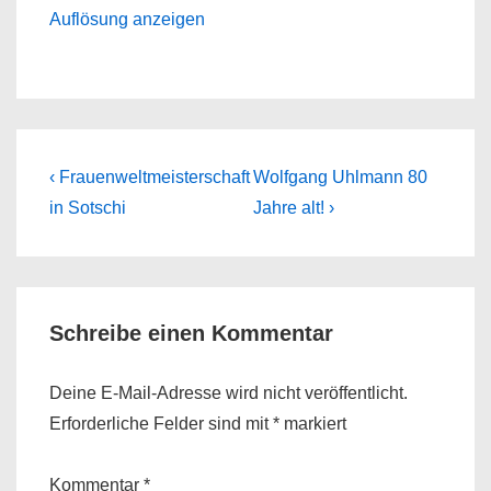
Auflösung anzeigen
Beitragsnavigation
Previous
Next
‹ Frauenweltmeisterschaft
Wolfgang Uhlmann 80
Post
Post
in Sotschi
Jahre alt! ›
is
is
Schreibe einen Kommentar
Deine E-Mail-Adresse wird nicht veröffentlicht.
Erforderliche Felder sind mit
*
markiert
Kommentar
*