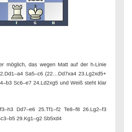
r möglich, das wegen Matt auf der h-Linie
[22.Dd1–a4 Sa5–c6
(22…Dd7xa4 23.Lg2xd5+
4–b3 Sc6–e7 24.Ld2xg5 und Weiß steht klar
3–h3 Dd7–e6 25.Tf1–f2 Te8–f8 26.Lg2–f3
 Sc3–b5 29.Kg1–g2 Sb5xd4