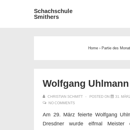
↓
Main
Schachschule
Zum
Smithers
Navigat
Inhalt
Home
›
Partie des Mona
Wolfgang Uhlmann 8
CHRISTIAN SCHMITT
POSTED ON
31. MÄR
NO COMMENTS
Am 29. März feierte Wolfgang Uhlm
Dresdner wurde elfmal Meiste