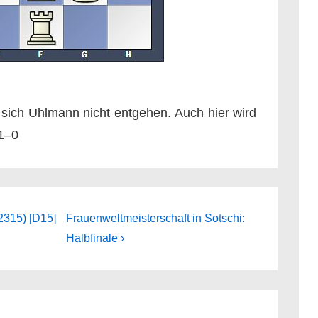
sich Uhlmann nicht entgehen. Auch hier wird
 1–0
Next
(2315) [D15]
Frauenweltmeisterschaft in Sotschi:
Post
Halbfinale ›
is