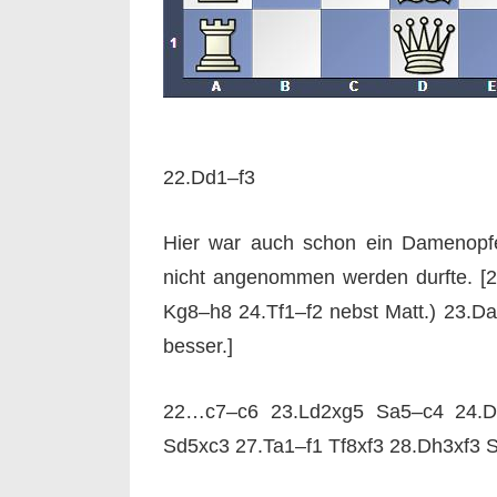
22.Dd1–f3
Hier war auch schon ein Damenopfe
nicht angenommen werden durfte. 
Kg8–h8 24.Tf1–f2
nebst Matt.
)
23.Da
besser.]
22…c7–c6 23.Ld2xg5 Sa5–c4 24.Df
Sd5xc3 27.Ta1–f1 Tf8xf3 28.Dh3xf3