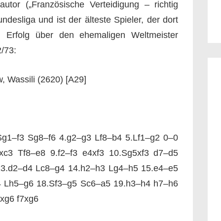
utor („Französische Verteidigung – richtig
undesliga und ist der älteste Spieler, der dort
n Erfolg über den ehemaligen Weltmeister
/73:
 Wassili (2620) [A29]
g1–f3 Sg8–f6 4.g2–g3 Lf8–b4 5.Lf1–g2 0–0
xc3 Tf8–e8 9.f2–f3 e4xf3 10.Sg5xf3 d7–d5
13.d2–d4 Lc8–g4 14.h2–h3 Lg4–h5 15.e4–e5
 Lh5–g6 18.Sf3–g5 Sc6–a5 19.h3–h4 h7–h6
xg6 f7xg6