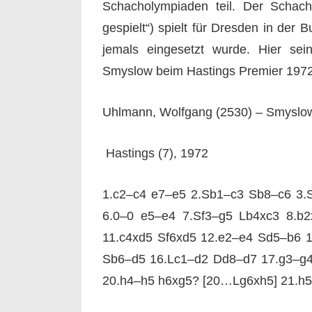
Schacholympiaden teil. Der Schacha
gespielt“) spielt für Dresden in der B
jemals eingesetzt wurde. Hier sei
Smyslow beim Hastings Premier 1972
Uhlmann, Wolfgang (2530) – Smyslow,
Hastings (7), 1972
1.c2–c4 e7–e5 2.Sb1–c3 Sb8–c6 3.S
6.0–0 e5–e4 7.Sf3–g5 Lb4xc3 8.b2
11.c4xd5 Sf6xd5 12.e2–e4 Sd5–b6 
Sb6–d5 16.Lc1–d2 Dd8–d7 17.g3–g4
20.h4–h5 h6xg5? [20…Lg6xh5] 21.h5