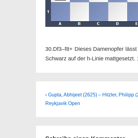
30.Df3–f8+ Dieses Damenopfer lässt 
Schwarz auf der h-Linie mattgesetzt.
Beitragsnavigation
Previous
‹ Gupta, Abhijeet (2625) – Hitzler, Philipp 
Post
Reykjavik Open
is