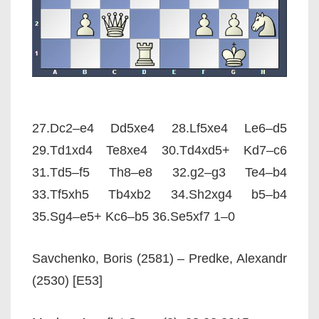
27.Dc2–e4 Dd5xe4 28.Lf5xe4 Le6–d5
29.Td1xd4 Te8xe4 30.Td4xd5+ Kd7–c6
31.Td5–f5 Th8–e8 32.g2–g3 Te4–b4
33.Tf5xh5 Tb4xb2 34.Sh2xg4 b5–b4
35.Sg4–e5+ Kc6–b5 36.Se5xf7 1–0
Savchenko, Boris (2581) – Predke, Alexandr
(2530) [E53]