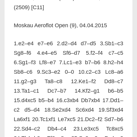
(2509) [C11]
Moskau Aeroflot Open (9), 04.04.2015
1.e2–e4 e7–e6 2.d2–d4 d7–d5 3.Sb1–c3
Sg8–f6 4.e4–e5 Sf6–d7 5.f2–f4 c7–c5
6.Sg1–f3 Lf8–e7 7.Lc1–e3 b7–b6 8.h2–h4
Sb8–c6 9.Sc3–e2 0–0 10.c2–c3 Lc8–a6
11.g2–g3 Ta8–c8 12.Ke1–f2 Dd8–c7
13.Ta1–c1 Dc7–b7 14.Kf2–g1 b6–b5
15.d4xc5 b5–b4 16.c3xb4 Db7xb4 17.Dd1–
c2 d5–d4 18.Se2xd4 Sc6xd4 19.Sf3xd4
La6xf1 20.Tc1xf1 Le7xc5 21.Dc2–f2 Sd7–b6
22.Sd4–c2 Db4–c4 23.Le3xc5 Tc8xc5