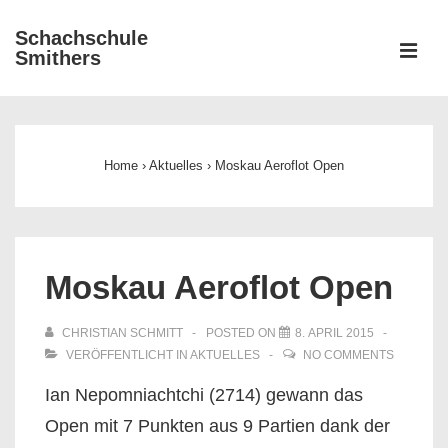
↓
Schachschule
Zum
ME
Smithers
Inhalt
Main
Navigation
Home
›
Aktuelles
›
Moskau Aeroflot Open
Moskau Aeroflot Open
CHRISTIAN SCHMITT
POSTED ON
8. APRIL 2015
VERÖFFENTLICHT IN
AKTUELLES
NO COMMENTS
Ian Nepomniachtchi (2714) gewann das
Open mit 7 Punkten aus 9 Partien dank der