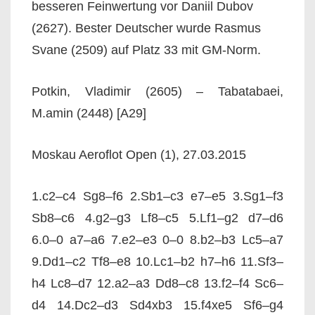
besseren Feinwertung vor Daniil Dubov
(2627). Bester Deutscher wurde Rasmus
Svane (2509) auf Platz 33 mit GM-Norm.
Potkin, Vladimir (2605) – Tabatabaei,
M.amin (2448) [A29]
Moskau Aeroflot Open (1), 27.03.2015
1.c2–c4 Sg8–f6 2.Sb1–c3 e7–e5 3.Sg1–f3
Sb8–c6 4.g2–g3 Lf8–c5 5.Lf1–g2 d7–d6
6.0–0 a7–a6 7.e2–e3 0–0 8.b2–b3 Lc5–a7
9.Dd1–c2 Tf8–e8 10.Lc1–b2 h7–h6 11.Sf3–
h4 Lc8–d7 12.a2–a3 Dd8–c8 13.f2–f4 Sc6–
d4 14.Dc2–d3 Sd4xb3 15.f4xe5 Sf6–g4