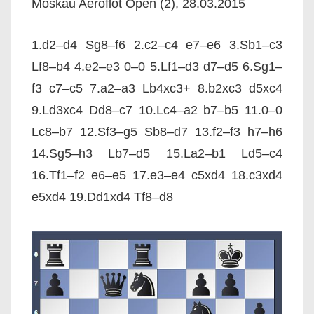
Moskau Aeroflot Open (2), 28.03.2015
1.d2–d4 Sg8–f6 2.c2–c4 e7–e6 3.Sb1–c3
Lf8–b4 4.e2–e3 0–0 5.Lf1–d3 d7–d5 6.Sg1–
f3 c7–c5 7.a2–a3 Lb4xc3+ 8.b2xc3 d5xc4
9.Ld3xc4 Dd8–c7 10.Lc4–a2 b7–b5 11.0–0
Lc8–b7 12.Sf3–g5 Sb8–d7 13.f2–f3 h7–h6
14.Sg5–h3 Lb7–d5 15.La2–b1 Ld5–c4
16.Tf1–f2 e6–e5 17.e3–e4 c5xd4 18.c3xd4
e5xd4 19.Dd1xd4 Tf8–d8