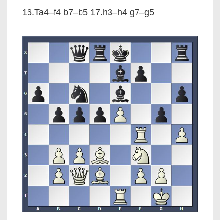
16.Ta4–f4 b7–b5 17.h3–h4 g7–g5