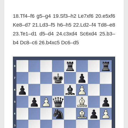
18.Tf4–f6 g5–g4 19.Sf3–h2 Le7xf6 20.e5xf6
Ke8–d7 21.Ld3–f5 h6–h5 22.Ld2–f4 Td8–e8
23.Te1–d1 d5–d4 24.c3xd4 Sc6xd4 25.b3–
b4 Dc8–c6 26.b4xc5 Dc6–d5