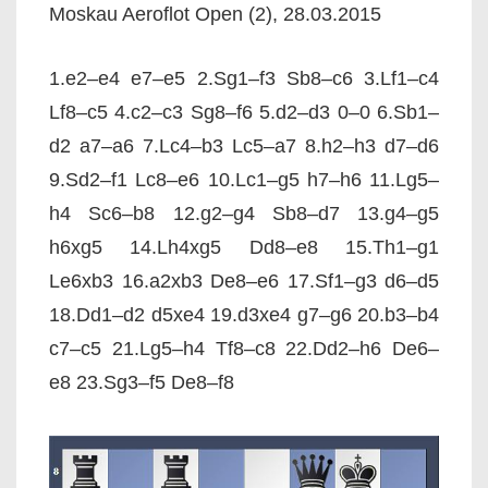
Moskau Aeroflot Open (2), 28.03.2015
1.e2–e4 e7–e5 2.Sg1–f3 Sb8–c6 3.Lf1–c4
Lf8–c5 4.c2–c3 Sg8–f6 5.d2–d3 0–0 6.Sb1–
d2 a7–a6 7.Lc4–b3 Lc5–a7 8.h2–h3 d7–d6
9.Sd2–f1 Lc8–e6 10.Lc1–g5 h7–h6 11.Lg5–
h4 Sc6–b8 12.g2–g4 Sb8–d7 13.g4–g5
h6xg5 14.Lh4xg5 Dd8–e8 15.Th1–g1
Le6xb3 16.a2xb3 De8–e6 17.Sf1–g3 d6–d5
18.Dd1–d2 d5xe4 19.d3xe4 g7–g6 20.b3–b4
c7–c5 21.Lg5–h4 Tf8–c8 22.Dd2–h6 De6–
e8 23.Sg3–f5 De8–f8