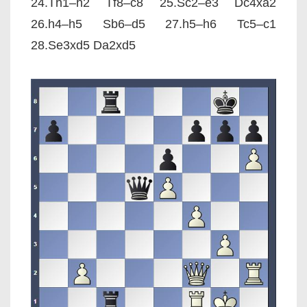
24.Th1–h2 Tf8–c8 25.Sc2–e3 Dc4xa2
26.h4–h5 Sb6–d5 27.h5–h6 Tc5–c1
28.Se3xd5 Da2xd5