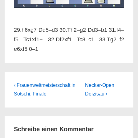
29.h6xg7 Dd5–d3 30.Th2–g2 Dd3–b1 31.f4–
f5 Tc1xf1+ 32.Df2xf1 Tc8–c1 33.Tg2–f2
e6xf5 0–1
Beitragsnavigation
Previous
Next
‹ Frauenweltmeisterschaft in
Neckar-Open
Post
Post
Sotschi: Finale
Deizisau ›
is
is
Schreibe einen Kommentar