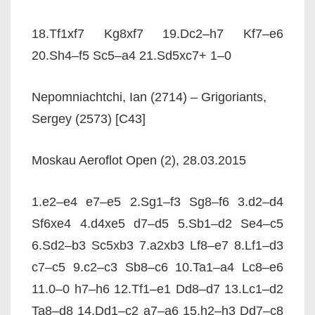
18.Tf1xf7 Kg8xf7 19.Dc2–h7 Kf7–e6
20.Sh4–f5 Sc5–a4 21.Sd5xc7+ 1–0
Nepomniachtchi, Ian (2714) – Grigoriants,
Sergey (2573) [C43]
Moskau Aeroflot Open (2), 28.03.2015
1.e2–e4 e7–e5 2.Sg1–f3 Sg8–f6 3.d2–d4
Sf6xe4 4.d4xe5 d7–d5 5.Sb1–d2 Se4–c5
6.Sd2–b3 Sc5xb3 7.a2xb3 Lf8–e7 8.Lf1–d3
c7–c5 9.c2–c3 Sb8–c6 10.Ta1–a4 Lc8–e6
11.0–0 h7–h6 12.Tf1–e1 Dd8–d7 13.Lc1–d2
Ta8–d8 14.Dd1–c2 a7–a6 15.h2–h3 Dd7–c8