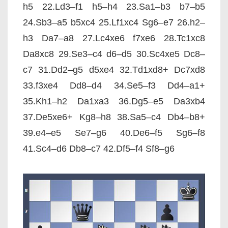
h5 22.Ld3–f1 h5–h4 23.Sa1–b3 b7–b5
24.Sb3–a5 b5xc4 25.Lf1xc4 Sg6–e7 26.h2–
h3 Da7–a8 27.Lc4xe6 f7xe6 28.Tc1xc8
Da8xc8 29.Se3–c4 d6–d5 30.Sc4xe5 Dc8–
c7 31.Dd2–g5 d5xe4 32.Td1xd8+ Dc7xd8
33.f3xe4 Dd8–d4 34.Se5–f3 Dd4–a1+
35.Kh1–h2 Da1xa3 36.Dg5–e5 Da3xb4
37.De5xe6+ Kg8–h8 38.Sa5–c4 Db4–b8+
39.e4–e5 Se7–g6 40.De6–f5 Sg6–f8
41.Sc4–d6 Db8–c7 42.Df5–f4 Sf8–g6