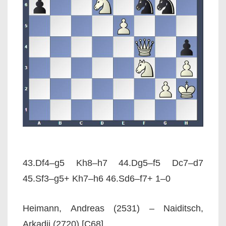
43.Df4–g5 Kh8–h7 44.Dg5–f5 Dc7–d7
45.Sf3–g5+ Kh7–h6 46.Sd6–f7+ 1–0
Heimann, Andreas (2531) – Naiditsch,
Arkadij (2720) [C68]