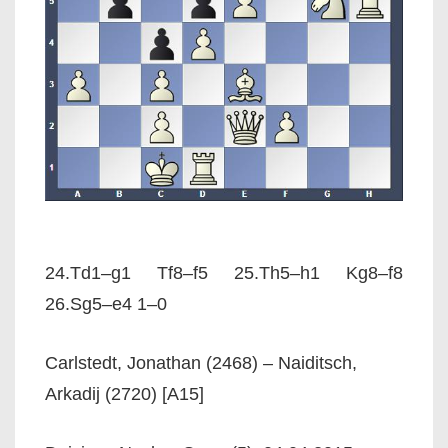
24.Td1–g1 Tf8–f5 25.Th5–h1 Kg8–f8
26.Sg5–e4 1–0
Carlstedt, Jonathan (2468) – Naiditsch,
Arkadij (2720) [A15]