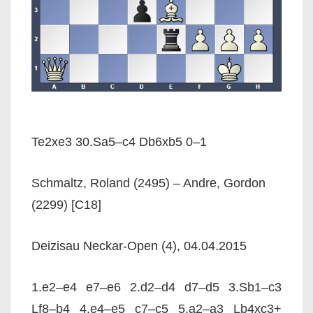
Te2xe3 30.Sa5–c4 Db6xb5 0–1
Schmaltz, Roland (2495) – Andre, Gordon
(2299) [C18]
Deizisau Neckar-Open (4), 04.04.2015
1.e2–e4 e7–e6 2.d2–d4 d7–d5 3.Sb1–c3
Lf8–b4 4.e4–e5 c7–c5 5.a2–a3 Lb4xc3+