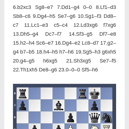
6.b2xc3 Sg8–e7 7.Dd1–g4 0–0 8.Lf1–d3
Sb8–c6 9.Dg4–h5 Se7–g6 10.Sg1–f3 Dd8–
c7 11.Lc1–e3 c5–c4 12.Ld3xg6 f7xg6
13.Dh5–g4 Dc7–f7 14.Sf3–g5 Df7–e8
15.h2–h4 Sc6–e7 16.Dg4–e2 Lc8–d7 17.g2–
g4 b7–b5 18.h4–h5 h7–h6 19.Sg5–h3 g6xh5
20.g4–g5 h6xg5 21.Sh3xg5 Se7–f5
22.Th1xh5 De8–g6 23.0–0–0 Sf5–h6