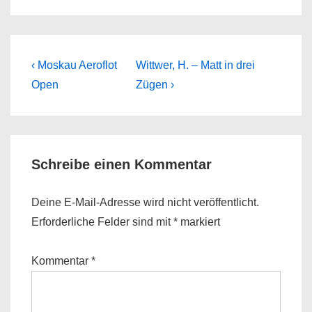
Beitragsnavigation
Previous
Next
‹ Moskau Aeroflot
Wittwer, H. – Matt in drei
Post
Post
Open
Zügen ›
is
is
Schreibe einen Kommentar
Deine E-Mail-Adresse wird nicht veröffentlicht.
Erforderliche Felder sind mit
*
markiert
Kommentar
*