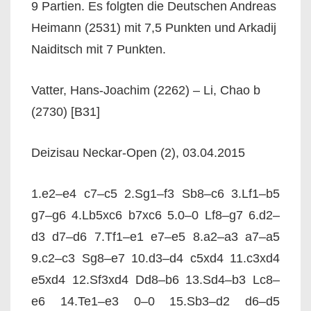
9 Partien. Es folgten die Deutschen Andreas
Heimann (2531) mit 7,5 Punkten und Arkadij
Naiditsch mit 7 Punkten.
Vatter, Hans-Joachim (2262) – Li, Chao b
(2730) [B31]
Deizisau Neckar-Open (2), 03.04.2015
1.e2–e4 c7–c5 2.Sg1–f3 Sb8–c6 3.Lf1–b5
g7–g6 4.Lb5xc6 b7xc6 5.0–0 Lf8–g7 6.d2–
d3 d7–d6 7.Tf1–e1 e7–e5 8.a2–a3 a7–a5
9.c2–c3 Sg8–e7 10.d3–d4 c5xd4 11.c3xd4
e5xd4 12.Sf3xd4 Dd8–b6 13.Sd4–b3 Lc8–
e6 14.Te1–e3 0–0 15.Sb3–d2 d6–d5