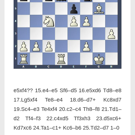
e5xf4?? 15.e4–e5 Sf6–d5 16.e5xd6 Td8–e8
17.Lg5xf4 Te8–e4 18.d6–d7+ Kc8xd7
19.Sc4–e3 Te4xf4 20.c2–c4 Th8–f8 21.Td1–
d2 Tf4–f3 22.c4xd5 Tf3xh3 23.d5xc6+
Kd7xc6 24.Ta1–c1+ Kc6–b6 25.Td2–d7 1–0