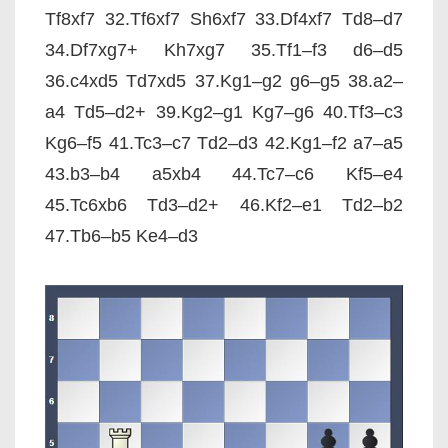
Tf8xf7 32.Tf6xf7 Sh6xf7 33.Df4xf7 Td8–d7
34.Df7xg7+ Kh7xg7 35.Tf1–f3 d6–d5
36.c4xd5 Td7xd5 37.Kg1–g2 g6–g5 38.a2–
a4 Td5–d2+ 39.Kg2–g1 Kg7–g6 40.Tf3–c3
Kg6–f5 41.Tc3–c7 Td2–d3 42.Kg1–f2 a7–a5
43.b3–b4 a5xb4 44.Tc7–c6 Kf5–e4
45.Tc6xb6 Td3–d2+ 46.Kf2–e1 Td2–b2
47.Tb6–b5 Ke4–d3