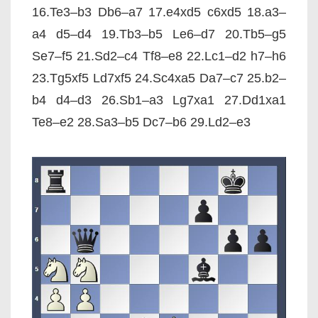
16.Te3–b3 Db6–a7 17.e4xd5 c6xd5 18.a3–
a4 d5–d4 19.Tb3–b5 Le6–d7 20.Tb5–g5
Se7–f5 21.Sd2–c4 Tf8–e8 22.Lc1–d2 h7–h6
23.Tg5xf5 Ld7xf5 24.Sc4xa5 Da7–c7 25.b2–
b4 d4–d3 26.Sb1–a3 Lg7xa1 27.Dd1xa1
Te8–e2 28.Sa3–b5 Dc7–b6 29.Ld2–e3