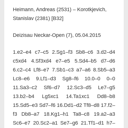
Heimann, Andreas (2531) – Korotkjevich,
Stanislav (2381) [B32]
Deizisau Neckar-Open (7), 05.04.2015
1.e2–e4 c7–c5 2.Sg1–f3 Sb8–c6 3.d2–d4
c5xd4 4.Sf3xd4 e7–e5 5.Sd4–b5 d7–d6
6.c2–c4 Lf8–e7 7.Sb1–c3 a7–a6 8.Sb5–a3
Lc8–e6 9.Lf1–d3 Sg8–f6 10.0–0 0–0
11.Sa3–c2 Sf6–d7 12.Sc3–d5 Le7–g5
13.b2–b4 Lg5xc1 14.Ta1xc1 Dd8–b8
15.Sd5–e3 Sd7–f6 16.Dd1–d2 Tf8–d8 17.f2–
f3 Db8–a7 18.Kg1–h1 Ta8–c8 19.a2–a3
Sc6–e7 20.Sc2–a1 Se7–g6 21.Tf1–d1 h7–