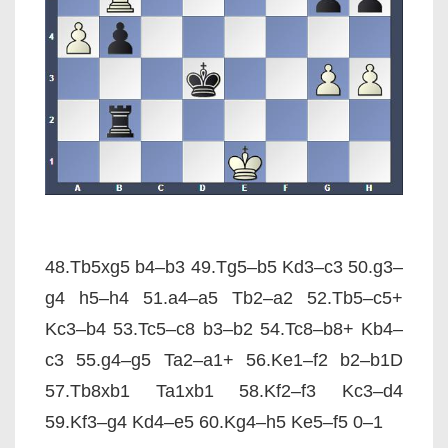
48.Tb5xg5 b4–b3 49.Tg5–b5 Kd3–c3 50.g3–
g4 h5–h4 51.a4–a5 Tb2–a2 52.Tb5–c5+
Kc3–b4 53.Tc5–c8 b3–b2 54.Tc8–b8+ Kb4–
c3 55.g4–g5 Ta2–a1+ 56.Ke1–f2 b2–b1D
57.Tb8xb1 Ta1xb1 58.Kf2–f3 Kc3–d4
59.Kf3–g4 Kd4–e5 60.Kg4–h5 Ke5–f5 0–1