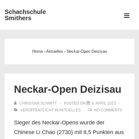
↓
Schachschule
Zum
ME
Smithers
Inhalt
Main
Navigation
Home
›
Aktuelles
›
Neckar-Open Deizisau
Neckar-Open Deizisau
CHRISTIAN SCHMITT
POSTED ON
9. APRIL 2015
VERÖFFENTLICHT IN
AKTUELLES
NO COMMENTS
Sieger des Neckar-Opens wurde der
Chinese Li Chao (2730) mit 8,5 Punkten aus