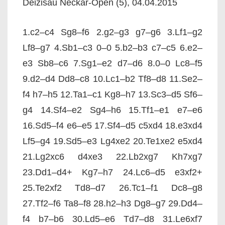
Deizisau Neckar-Open (5), 04.04.2015
1.c2–c4 Sg8–f6 2.g2–g3 g7–g6 3.Lf1–g2
Lf8–g7 4.Sb1–c3 0–0 5.b2–b3 c7–c5 6.e2–
e3 Sb8–c6 7.Sg1–e2 d7–d6 8.0–0 Lc8–f5
9.d2–d4 Dd8–c8 10.Lc1–b2 Tf8–d8 11.Se2–
f4 h7–h5 12.Ta1–c1 Kg8–h7 13.Sc3–d5 Sf6–
g4 14.Sf4–e2 Sg4–h6 15.Tf1–e1 e7–e6
16.Sd5–f4 e6–e5 17.Sf4–d5 c5xd4 18.e3xd4
Lf5–g4 19.Sd5–e3 Lg4xe2 20.Te1xe2 e5xd4
21.Lg2xc6 d4xe3 22.Lb2xg7 Kh7xg7
23.Dd1–d4+ Kg7–h7 24.Lc6–d5 e3xf2+
25.Te2xf2 Td8–d7 26.Tc1–f1 Dc8–g8
27.Tf2–f6 Ta8–f8 28.h2–h3 Dg8–g7 29.Dd4–
f4 b7–b6 30.Ld5–e6 Td7–d8 31.Le6xf7