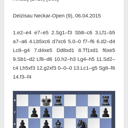
Deizisau Neckar-Open (9), 06.04.2015
1.e2–e4 e7–e5 2.Sg1–f3 Sb8–c6 3.Lf1–b5
a7–a6 4.Lb5xc6 d7xc6 5.0–0 f7–f6 6.d2–d4
Lc8–g4 7.d4xe5 Dd8xd1 8.Tf1xd1 f6xe5
9.Sb1–d2 Lf8–d6 10.h2–h3 Lg4–h5 11.Sd2–
c4 Lh5xf3 12.g2xf3 0–0–0 13.Lc1–g5 Sg8–f6
14.f3–f4