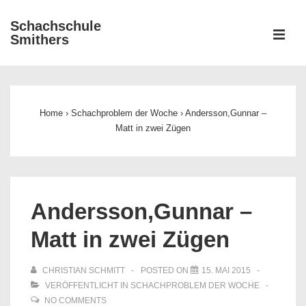
↓
Schachschule
Zum
ME
Smithers
Inhalt
Main
Navigation
Home
›
Schachproblem der Woche
›
Andersson,Gunnar –
Matt in zwei Zügen
Andersson,Gunnar –
Matt in zwei Zügen
CHRISTIAN SCHMITT
POSTED ON
15. MAI 2015
VERÖFFENTLICHT IN
SCHACHPROBLEM DER WOCHE
NO COMMENTS