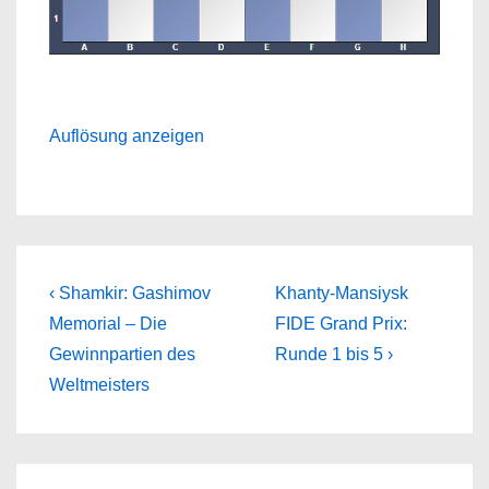
Auflösung anzeigen
Beitragsnavigation
Previous
Next
‹ Shamkir: Gashimov
Khanty-Mansiysk
Post
Post
Memorial – Die
FIDE Grand Prix:
is
is
Gewinnpartien des
Runde 1 bis 5 ›
Weltmeisters