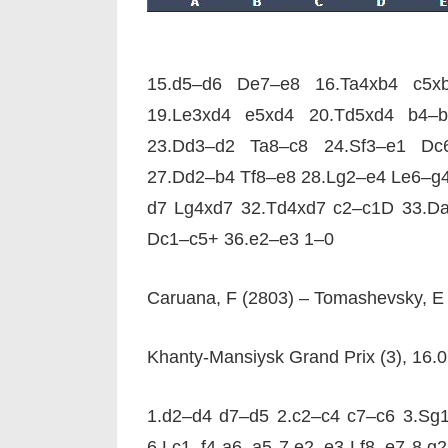
15.d5–d6 De7–e8 16.Ta4xb4 c5x
19.Le3xd4 e5xd4 20.Td5xd4 b4–
23.Dd3–d2 Ta8–c8 24.Sf3–e1 Dc
27.Dd2–b4 Tf8–e8 28.Lg2–e4 Le6–g4
d7 Lg4xd7 32.Td4xd7 c2–c1D 33.D
Dc1–c5+ 36.e2–e3 1–0
Caruana, F (2803) – Tomashevsky, E 
Khanty-Mansiysk Grand Prix (3), 16.
1.d2–d4 d7–d5 2.c2–c4 c7–c6 3.Sg
6.Lc1–f4 a6–a5 7.e2–e3 Lf8–e7 8.g