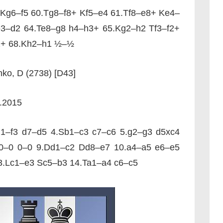
 Kg6–f5 60.Tg8–f8+ Kf5–e4 61.Tf8–e8+ Ke4–
e3–d2 64.Te8–g8 h4–h3+ 65.Kg2–h2 Tf3–f2+
f2+ 68.Kh2–h1 ½–½
ko, D (2738) [D43]
5.2015
g1–f3 d7–d5 4.Sb1–c3 c7–c6 5.g2–g3 d5xc4
.0–0 0–0 9.Dd1–c2 Dd8–e7 10.a4–a5 e6–e5
3.Lc1–e3 Sc5–b3 14.Ta1–a4 c6–c5