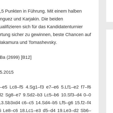
,5 Punkten in Führung. Mit einem halben
nguez und Karjakin. Die beiden
ualifizieren sich für das Kandidatenturnier
tung sicher zu gewinnen, beste Chancen auf
Nakamura und Tomashevsky.
Ba (2699) [B12]
05.2015
–e5 Lc8–f5 4.Sg1–f3 e7–e6 5.Lf1–e2 f7–f6
–d2 Sg8–e7 9.Sd2–b3 Lc5–b6 10.Sf3–d4 0–0
3.Sb3xd4 c6–c5 14.Sd4–b5 Lf5–g6 15.f2–f4
6 Le8–c6 18.Lc1–e3 d5–d4 19.Le3–d2 Sb6–