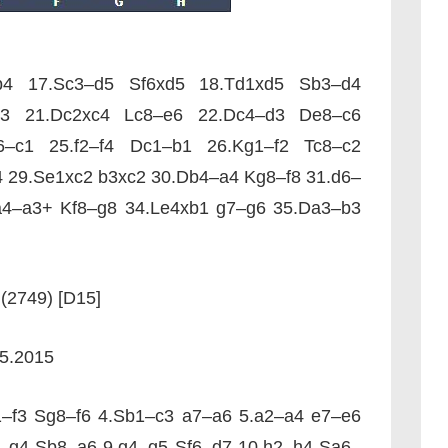
b4 17.Sc3–d5 Sf6xd5 18.Td1xd5 Sb3–d4
b3 21.Dc2xc4 Lc8–e6 22.Dc4–d3 De8–c6
6–c1 25.f2–f4 Dc1–b1 26.Kg1–f2 Tc8–c2
 29.Se1xc2 b3xc2 30.Db4–a4 Kg8–f8 31.d6–
a4–a3+ Kf8–g8 34.Le4xb1 g7–g6 35.Da3–b3
(2749) [D15]
05.2015
1–f3 Sg8–f6 4.Sb1–c3 a7–a6 5.a2–a4 e7–e6
2–g4 Sb8–a6 9.g4–g5 Sf6–d7 10.h2–h4 Sa6–