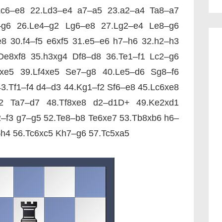
Lc6–e8 22.Ld3–e4 a7–a5 23.a2–a4 Ta8–a7
–g6 26.Le4–g2 Lg6–e8 27.Lg2–e4 Le8–g6
8 30.f4–f5 e6xf5 31.e5–e6 h7–h6 32.h2–h3
 De8xf8 35.h3xg4 Df8–d8 36.Te1–f1 Lc2–g6
xe5 39.Lf4xe5 Se7–g8 40.Le5–d6 Sg8–f6
3.Tf1–f4 d4–d3 44.Kg1–f2 Sf6–e8 45.Lc6xe8
e2 Ta7–d7 48.Tf8xe8 d2–d1D+ 49.Ke2xd1
–f3 g7–g5 52.Te8–b8 Te6xe7 53.Tb8xb6 h6–
–h4 56.Tc6xc5 Kh7–g6 57.Tc5xa5