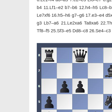
b4 11.Lf1–e2 b7–b6 12.h4–h5 Lc8–b
Le7xf6 16.h5–h6 g7–g6 17.e3–e4 d5
g3 Lb7–a6 21.Le2xa6 Ta8xa6 22.T
Tf8–f5 25.Sf3–e5 Dd8–c8 26.Se4–c3