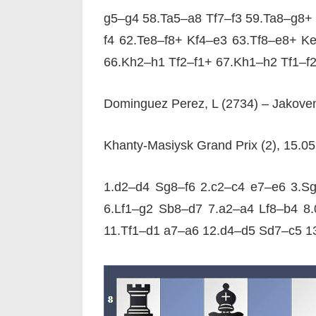
g5–g4 58.Ta5–a8 Tf7–f3 59.Ta8–g8+
f4 62.Te8–f8+ Kf4–e3 63.Tf8–e8+ K
66.Kh2–h1 Tf2–f1+ 67.Kh1–h2 Tf1–
Dominguez Perez, L (2734) – Jakoven
Khanty-Masiysk Grand Prix (2), 15.0
1.d2–d4 Sg8–f6 2.c2–c4 e7–e6 3.S
6.Lf1–g2 Sb8–d7 7.a2–a4 Lf8–b4 8
11.Tf1–d1 a7–a6 12.d4–d5 Sd7–c5 1