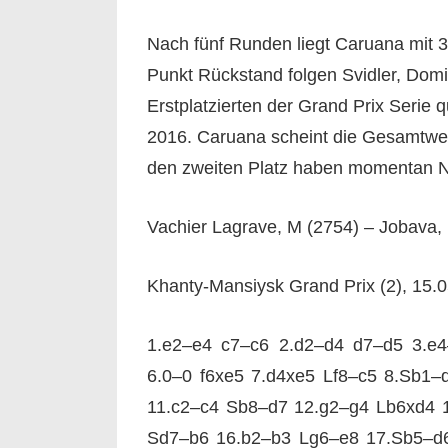
Nach fünf Runden liegt Caruana mit 3
Punkt Rückstand folgen Svidler, Domi
Erstplatzierten der Grand Prix Serie q
2016. Caruana scheint die Gesamtwer
den zweiten Platz haben momentan 
Vachier Lagrave, M (2754) – Jobava, 
Khanty-Mansiysk Grand Prix (2), 15.
1.e2–e4 c7–c6 2.d2–d4 d7–d5 3.e4
6.0–0 f6xe5 7.d4xe5 Lf8–c5 8.Sb1
11.c2–c4 Sb8–d7 12.g2–g4 Lb6xd4 1
Sd7–b6 16.b2–b3 Lg6–e8 17.Sb5–d