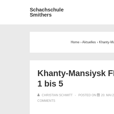
↓
Main
Schachschule
Zum
Smithers
Navigat
Inhalt
Home
›
Aktuelles
›
Khanty-Ma
Khanty-Mansiysk F
1 bis 5
CHRISTIAN SCHMITT
POSTED ON
20. MAI 
COMMENTS