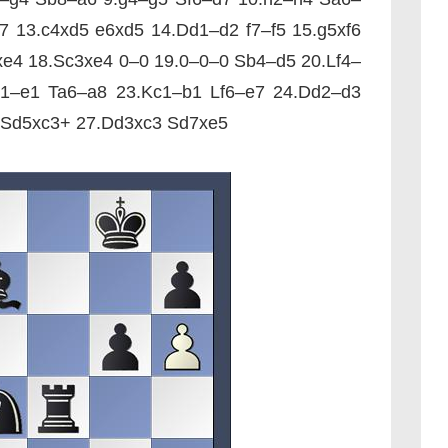
7 13.c4xd5 e6xd5 14.Dd1–d2 f7–f5 15.g5xf6
xe4 18.Sc3xe4 0–0 19.0–0–0 Sb4–d5 20.Lf4–
h1–e1 Ta6–a8 23.Kc1–b1 Lf6–e7 24.Dd2–d3
 Sd5xc3+ 27.Dd3xc3 Sd7xe5