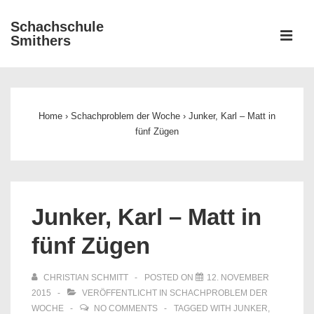
↓
Schachschule
Zum
ME
Smithers
Inhalt
Main
Navigation
Home
›
Schachproblem der Woche
›
Junker, Karl – Matt in
fünf Zügen
Junker, Karl – Matt in
fünf Zügen
CHRISTIAN SCHMITT
POSTED ON
12. NOVEMBER
2015
VERÖFFENTLICHT IN
SCHACHPROBLEM DER
WOCHE
NO COMMENTS
TAGGED WITH
JUNKER
,