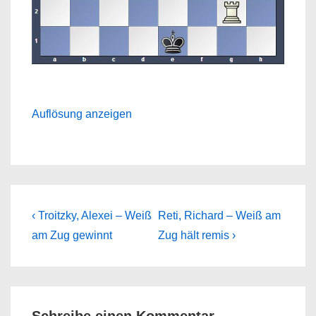
Auflösung anzeigen
Beitragsnavigation
Previous
Next
‹ Troitzky, Alexei – Weiß
Reti, Richard – Weiß am
Post
Post
am Zug gewinnt
Zug hält remis ›
is
is