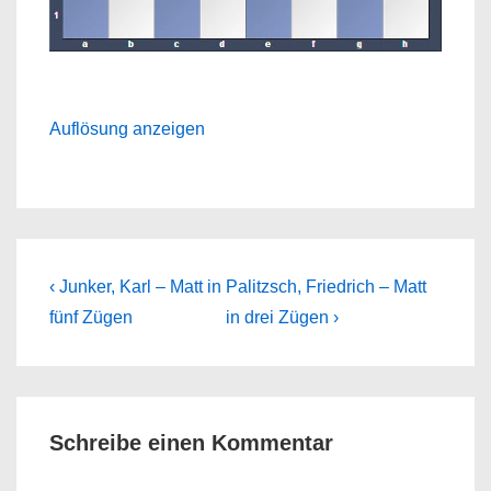
Auflösung anzeigen
Beitragsnavigation
Previous
Next
‹ Junker, Karl – Matt in
Palitzsch, Friedrich – Matt
Post
Post
fünf Zügen
in drei Zügen ›
is
is
Schreibe einen Kommentar