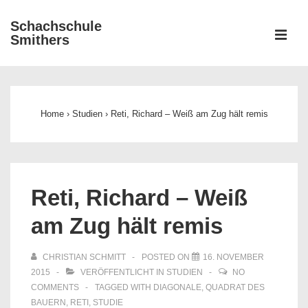
↓
Schachschule
Zum
ME
Smithers
Inhalt
Main
Navigation
Home
›
Studien
›
Reti, Richard – Weiß am Zug hält remis
Reti, Richard – Weiß
am Zug hält remis
CHRISTIAN SCHMITT
POSTED ON
16. NOVEMBER
2015
VERÖFFENTLICHT IN
STUDIEN
NO
COMMENTS
TAGGED WITH
DIAGONALE
,
QUADRAT DES
BAUERN
,
RETI
,
STUDIE