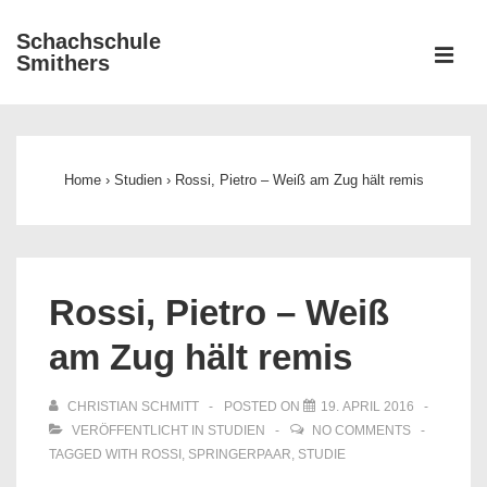
↓
Schachschule
Zum
ME
Smithers
Inhalt
Main
Navigation
Home
›
Studien
›
Rossi, Pietro – Weiß am Zug hält remis
Rossi, Pietro – Weiß
am Zug hält remis
CHRISTIAN SCHMITT
POSTED ON
19. APRIL 2016
VERÖFFENTLICHT IN
STUDIEN
NO COMMENTS
TAGGED WITH
ROSSI
,
SPRINGERPAAR
,
STUDIE