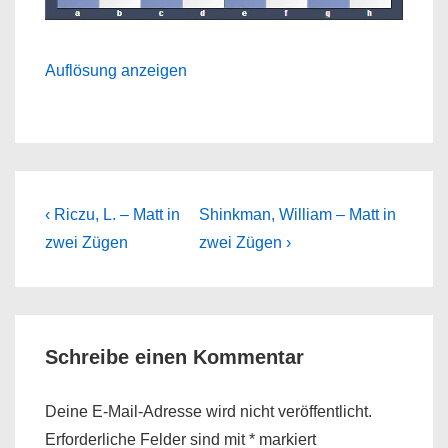
Auflösung anzeigen
Beitragsnavigation
Previous
Next
‹ Riczu, L. – Matt in
Shinkman, William – Matt in
Post
Post
zwei Zügen
zwei Zügen ›
is
is
Schreibe einen Kommentar
Deine E-Mail-Adresse wird nicht veröffentlicht.
Erforderliche Felder sind mit
*
markiert