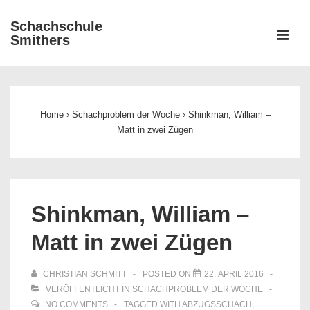
↓
Schachschule
Zum
ME
Smithers
Inhalt
Main
Navigation
Home
›
Schachproblem der Woche
›
Shinkman, William –
Matt in zwei Zügen
Shinkman, William –
Matt in zwei Zügen
CHRISTIAN SCHMITT
POSTED ON
22. APRIL 2016
VERÖFFENTLICHT IN
SCHACHPROBLEM DER WOCHE
NO COMMENTS
TAGGED WITH
ABZUGSSCHACH
,