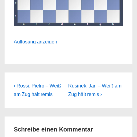
Auflösung anzeigen
Beitragsnavigation
Previous
Next
‹ Rossi, Pietro – Weiß
Rusinek, Jan – Weiß am
Post
Post
am Zug hält remis
Zug hält remis ›
is
is
Schreibe einen Kommentar