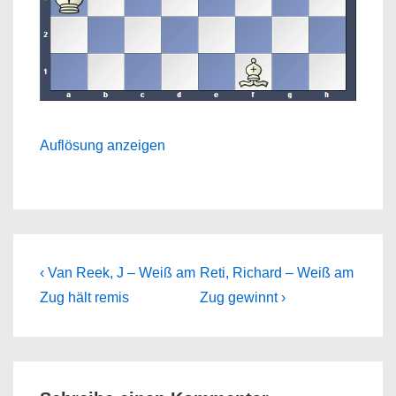
Auflösung anzeigen
Beitragsnavigation
Previous
Next
‹ Van Reek, J – Weiß am
Reti, Richard – Weiß am
Post
Post
Zug hält remis
Zug gewinnt ›
is
is