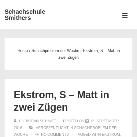
↓
Schachschule
Zum
ME
Smithers
Inhalt
Main
Navigation
Home
›
Schachproblem der Woche
›
Ekstrom, S – Matt in
zwei Zügen
Ekstrom, S – Matt in
zwei Zügen
CHRISTIAN SCHMITT
POSTED ON
16. SEPTEMBER
2016
VERÖFFENTLICHT IN
SCHACHPROBLEM DER
WOCHE
NO COMMENTS
TAGGED WITH
EKSTROM
,