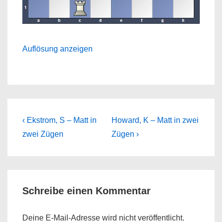
Auflösung anzeigen
Beitragsnavigation
Previous
Next
‹ Ekstrom, S – Matt in
Howard, K – Matt in zwei
Post
Post
zwei Zügen
Zügen ›
is
is
Schreibe einen Kommentar
Deine E-Mail-Adresse wird nicht veröffentlicht.