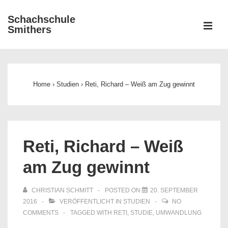
↓
Schachschule
Zum
ME
Smithers
Inhalt
Main
Navigation
Home
›
Studien
›
Reti, Richard – Weiß am Zug gewinnt
Reti, Richard – Weiß
am Zug gewinnt
CHRISTIAN SCHMITT
POSTED ON
20. SEPTEMBER
2016
VERÖFFENTLICHT IN
STUDIEN
NO
COMMENTS
TAGGED WITH
RETI
,
STUDIE
,
UMWANDLUNG