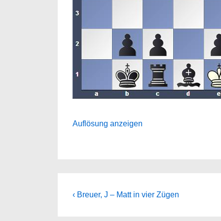
Auflösung anzeigen
Beitragsnavigation
Previous
‹ Breuer, J – Matt in vier Zügen
Post