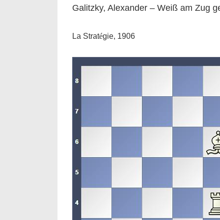
Galitzky, Alexander – Weiß am Zug g
La Strat
é
gie, 1906