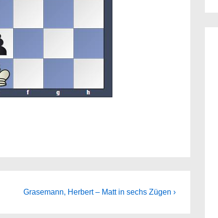
Next
Grasemann, Herbert – Matt in sechs Zügen ›
Post