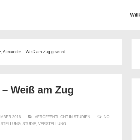
Wil
ion
y, Alexander – Weiß am Zug gewinnt
r – Weiß am Zug
EMBER 2016
VERÖFFENTLICHT IN
STUDIEN
NO
RSTELLUNG
,
STUDIE
,
VERSTELLUNG