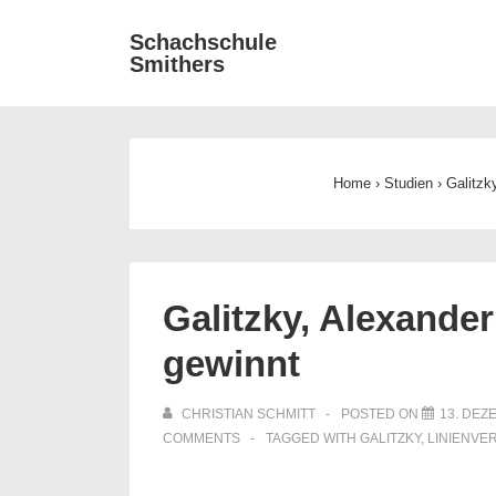
↓
Main
Schachschule
Zum
Smithers
Navigat
Inhalt
Home
›
Studien
›
Galitzk
Galitzky, Alexande
gewinnt
CHRISTIAN SCHMITT
POSTED ON
13. DEZ
COMMENTS
TAGGED WITH
GALITZKY
,
LINIENVE