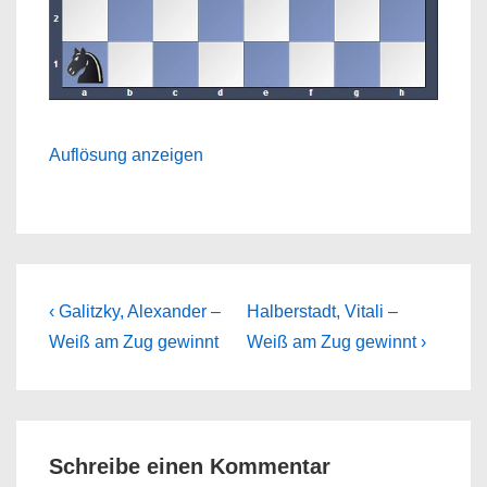
Auflösung anzeigen
Beitragsnavigation
Previous
Next
‹ Galitzky, Alexander –
Halberstadt, Vitali –
Post
Post
Weiß am Zug gewinnt
Weiß am Zug gewinnt ›
is
is
Schreibe einen Kommentar