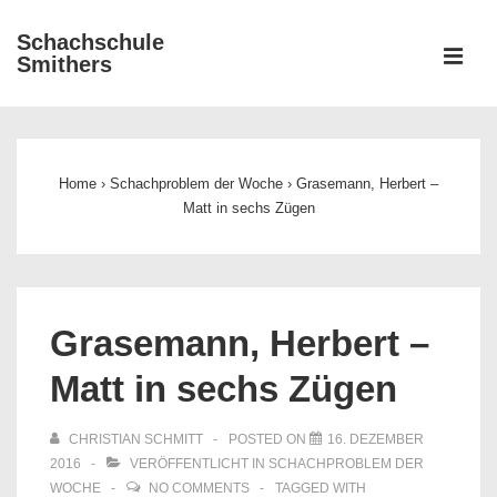
↓
Schachschule
Zum
ME
Smithers
Inhalt
Main
Navigation
Home
›
Schachproblem der Woche
›
Grasemann, Herbert –
Matt in sechs Zügen
Grasemann, Herbert –
Matt in sechs Zügen
CHRISTIAN SCHMITT
POSTED ON
16. DEZEMBER
2016
VERÖFFENTLICHT IN
SCHACHPROBLEM DER
WOCHE
NO COMMENTS
TAGGED WITH