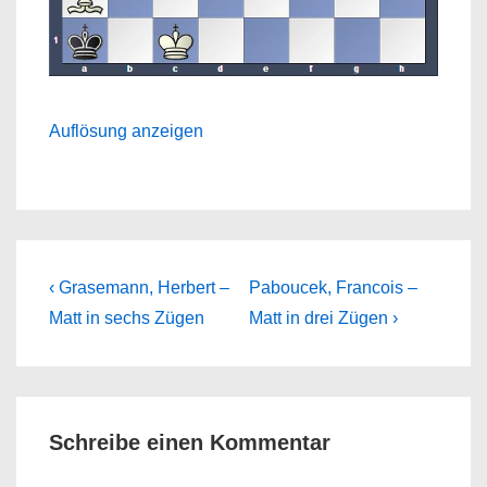
Auflösung anzeigen
Beitragsnavigation
Previous
Next
‹ Grasemann, Herbert –
Paboucek, Francois –
Post
Post
Matt in sechs Zügen
Matt in drei Zügen ›
is
is
Schreibe einen Kommentar