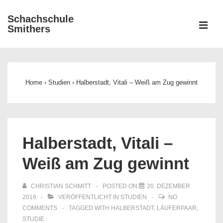
↓
Schachschule
Zum
ME
Smithers
Inhalt
Main
Navigation
Home
›
Studien
›
Halberstadt, Vitali – Weiß am Zug gewinnt
Halberstadt, Vitali –
Weiß am Zug gewinnt
CHRISTIAN SCHMITT
POSTED ON
20. DEZEMBER
2016
VERÖFFENTLICHT IN
STUDIEN
NO
COMMENTS
TAGGED WITH
HALBERSTADT
,
LÄUFERPAAR
,
STUDIE