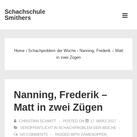
↓
Schachschule
Zum
ME
Smithers
Inhalt
Main
Navigation
Home
›
Schachproblem der Woche
›
Nanning, Frederik – Matt
in zwei Zügen
Nanning, Frederik –
Matt in zwei Zügen
CHRISTIAN SCHMITT
POSTED ON
17. MÄRZ 2017
VERÖFFENTLICHT IN
SCHACHPROBLEM DER WOCHE
NO COMMENTS
TAGGED WITH
DAMENOPFER
,