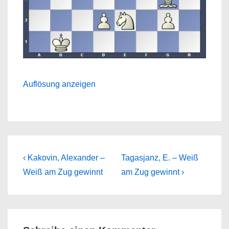
Auflösung anzeigen
Beitragsnavigation
Previous
Next
‹ Kakovin, Alexander –
Tagasjanz, E. – Weiß
Post
Post
Weiß am Zug gewinnt
am Zug gewinnt ›
is
is