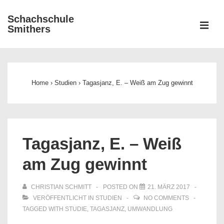
↓
Schachschule
Zum
ME
Smithers
Inhalt
Main
Navigation
Home
›
Studien
›
Tagasjanz, E. – Weiß am Zug gewinnt
Tagasjanz, E. – Weiß
am Zug gewinnt
CHRISTIAN SCHMITT
POSTED ON
21. MÄRZ 2017
VERÖFFENTLICHT IN
STUDIEN
NO COMMENTS
TAGGED WITH
STUDIE
,
TAGASJANZ
,
UMWANDLUNG