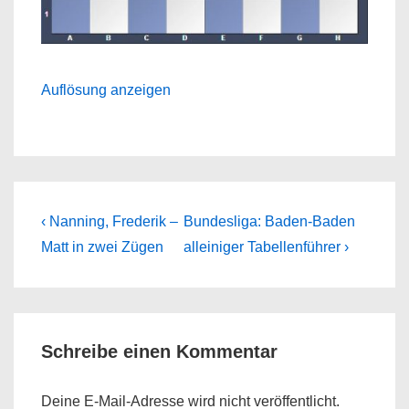
Auflösung anzeigen
Beitragsnavigation
Previous
Next
‹ Nanning, Frederik –
Bundesliga: Baden-Baden
Post
Post
Matt in zwei Zügen
alleiniger Tabellenführer ›
is
is
Schreibe einen Kommentar
Deine E-Mail-Adresse wird nicht veröffentlicht.