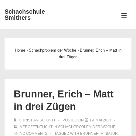
↓
Schachschule
Zum
ME
Smithers
Inhalt
Main
Navigation
Home
›
Schachproblem der Woche
›
Brunner, Erich – Matt in
drei Zügen
Brunner, Erich – Matt
in drei Zügen
CHRISTIAN SCHMITT
POSTED ON
19. MAI 2017
VERÖFFENTLICHT IN
SCHACHPROBLEM DER WOCHE
NO COMMENTS
TAGGED WITH
BRUNNER
,
MINIATUR
,