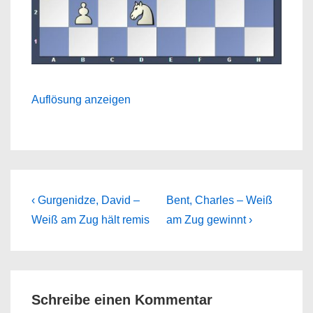
Auflösung anzeigen
Beitragsnavigation
Previous
Next
‹ Gurgenidze, David –
Bent, Charles – Weiß
Post
Post
Weiß am Zug hält remis
am Zug gewinnt ›
is
is
Schreibe einen Kommentar