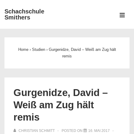
↓
Schachschule
Zum
ME
Smithers
Inhalt
Main
Navigation
Home
›
Studien
›
Gurgenidze, David – Weiß am Zug hält
remis
Gurgenidze, David –
Weiß am Zug hält
remis
CHRISTIAN SCHMITT
POSTED ON
16. MAI 2017