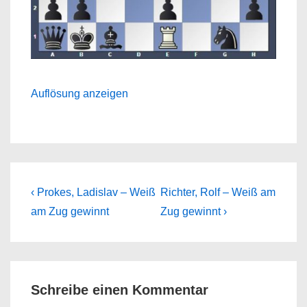
Auflösung anzeigen
Beitragsnavigation
Previous
Next
‹ Prokes, Ladislav – Weiß
Richter, Rolf – Weiß am
Post
Post
am Zug gewinnt
Zug gewinnt ›
is
is
Schreibe einen Kommentar