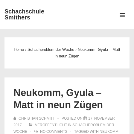
↓
Schachschule
Zum
ME
Smithers
Inhalt
Main
Navigation
Home
›
Schachproblem der Woche
›
Neukomm, Gyula – Matt
in neun Zügen
Neukomm, Gyula –
Matt in neun Zügen
CHRISTIAN SCHMITT
POSTED ON
17. NOVEMBER
2017
VERÖFFENTLICHT IN
SCHACHPROBLEM DER
WOCHE
NO COMMENTS
TAGGED WITH
NEUKOMM
,