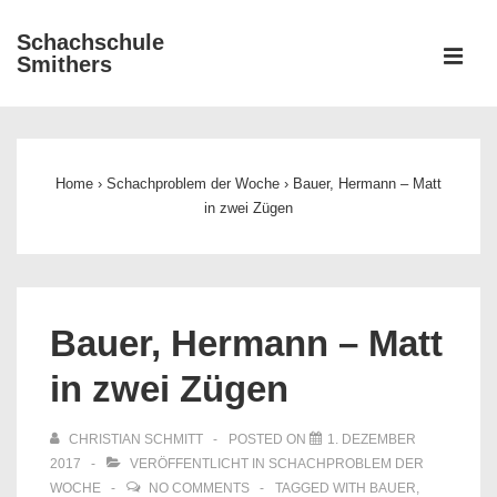
↓
Schachschule
Zum
ME
Smithers
Inhalt
Main
Navigation
Home
›
Schachproblem der Woche
›
Bauer, Hermann – Matt
in zwei Zügen
Bauer, Hermann – Matt
in zwei Zügen
CHRISTIAN SCHMITT
POSTED ON
1. DEZEMBER
2017
VERÖFFENTLICHT IN
SCHACHPROBLEM DER
WOCHE
NO COMMENTS
TAGGED WITH
BAUER
,