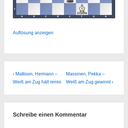
Auflösung anzeigen
Beitragsnavigation
Previous
Next
‹ Mattison, Hermann –
Massinen, Pekka –
Post
Post
Weiß am Zug hält remis
Weiß am Zug gewinnt ›
is
is
Schreibe einen Kommentar