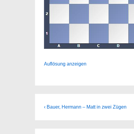
Auflösung anzeigen
Beitragsnavigation
Previous
‹ Bauer, Hermann – Matt in zwei Zügen
Post
is