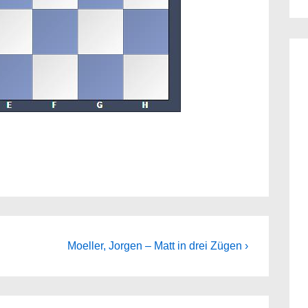
Next
Moeller, Jorgen – Matt in drei Zügen ›
Post
is