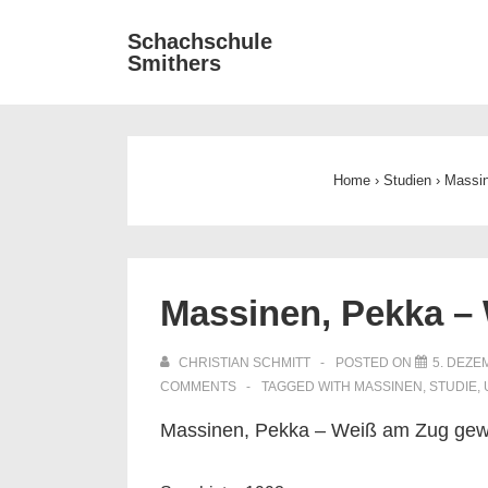
↓
Main
Schachschule
Zum
Smithers
Navigat
Inhalt
Home
›
Studien
›
Massin
Massinen, Pekka –
CHRISTIAN SCHMITT
POSTED ON
5. DEZE
COMMENTS
TAGGED WITH
MASSINEN
,
STUDIE
,
Massinen, Pekka – Weiß am Zug gew