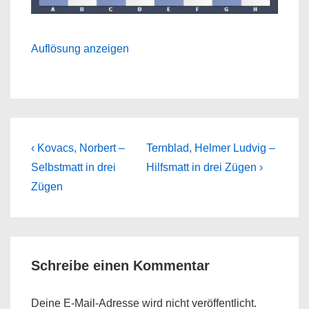
Auflösung anzeigen
Beitragsnavigation
Previous
Next
‹ Kovacs, Norbert –
Ternblad, Helmer Ludvig –
Post
Post
Selbstmatt in drei
Hilfsmatt in drei Zügen ›
is
is
Zügen
Schreibe einen Kommentar
Deine E-Mail-Adresse wird nicht veröffentlicht.