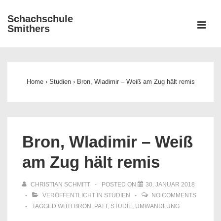
↓
Schachschule
Zum
ME
Smithers
Inhalt
Main
Navigation
Home
›
Studien
›
Bron, Wladimir – Weiß am Zug hält remis
Bron, Wladimir – Weiß
am Zug hält remis
CHRISTIAN SCHMITT
POSTED ON
30. JANUAR 2018
VERÖFFENTLICHT IN
STUDIEN
NO COMMENTS
TAGGED WITH
BRON
,
PATT
,
STUDIE
,
UMWANDLUNG