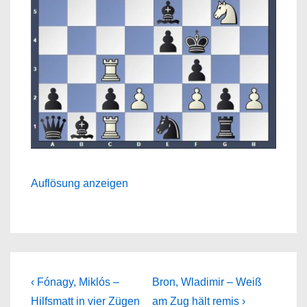
Auflösung anzeigen
Beitragsnavigation
Previous
Next
‹ Fónagy, Miklós –
Bron, Wladimir – Weiß
Post
Post
Hilfsmatt in vier Zügen
am Zug hält remis ›