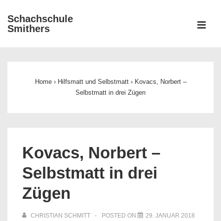
↓
Schachschule
Zum
ME
Smithers
Inhalt
Main
Navigation
Home
›
Hilfsmatt und Selbstmatt
›
Kovacs, Norbert –
Selbstmatt in drei Zügen
Kovacs, Norbert –
Selbstmatt in drei
Zügen
CHRISTIAN SCHMITT
POSTED ON
29. JANUAR 2018