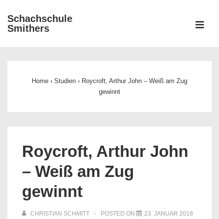
↓
Schachschule
Zum
ME
Smithers
Inhalt
Main
Navigation
Home
›
Studien
›
Roycroft, Arthur John – Weiß am Zug
gewinnt
Roycroft, Arthur John
– Weiß am Zug
gewinnt
CHRISTIAN SCHMITT
POSTED ON
23. JANUAR 2018