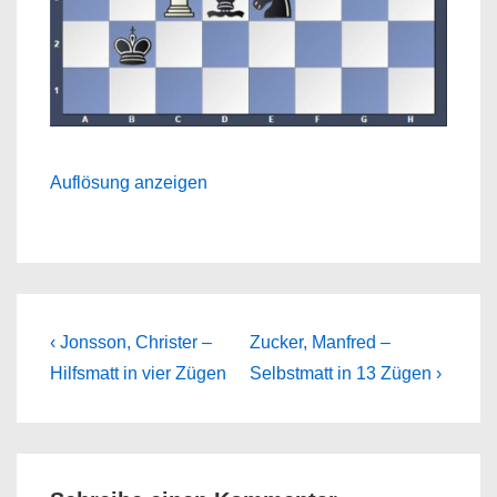
Auflösung anzeigen
Beitragsnavigation
Previous
Next
‹ Jonsson, Christer –
Zucker, Manfred –
Post
Post
Hilfsmatt in vier Zügen
Selbstmatt in 13 Zügen ›
is
is