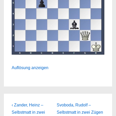
Auflösung anzeigen
Beitragsnavigation
Previous
Next
‹ Zander, Heinz –
Svoboda, Rudolf –
Post
Post
Selbstmatt in zwei
Selbstmatt in zwei Zügen