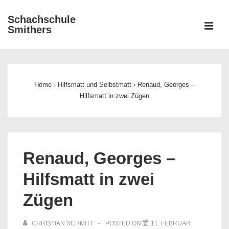
↓
Schachschule
Zum
ME
Smithers
Inhalt
Main
Navigation
Home
›
Hilfsmatt und Selbstmatt
›
Renaud, Georges –
Hilfsmatt in zwei Zügen
Renaud, Georges –
Hilfsmatt in zwei
Zügen
CHRISTIAN SCHMITT
POSTED ON
11. FEBRUAR