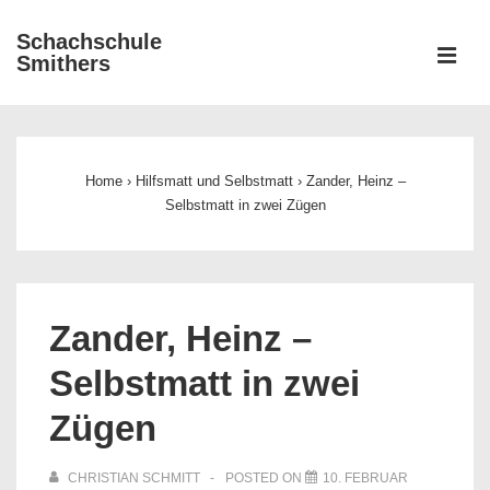
↓
Schachschule
Zum
ME
Smithers
Inhalt
Main
Navigation
Home
›
Hilfsmatt und Selbstmatt
›
Zander, Heinz –
Selbstmatt in zwei Zügen
Zander, Heinz –
Selbstmatt in zwei
Zügen
CHRISTIAN SCHMITT
POSTED ON
10. FEBRUAR