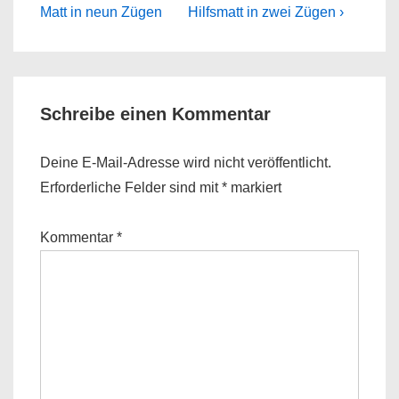
Post
Post
Matt in neun Zügen
Hilfsmatt in zwei Zügen ›
is
is
Schreibe einen Kommentar
Deine E-Mail-Adresse wird nicht veröffentlicht.
Erforderliche Felder sind mit
*
markiert
Kommentar
*