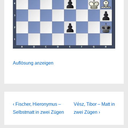
Auflösung anzeigen
Beitragsnavigation
Previous
Next
‹ Fischer, Hieronymus –
Vész, Tibor – Matt in
Post
Post
Selbstmatt in zwei Zügen
zwei Zügen ›
is
is