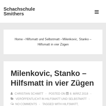
↓
Schachschule
Zum
ME
Smithers
Inhalt
Main
Navigation
Home
›
Hilfsmatt und Selbstmatt
›
Milenkovic, Stanko –
Hilfsmatt in vier Zügen
Milenkovic, Stanko –
Hilfsmatt in vier Zügen
CHRISTIAN SCHMITT
POSTED ON
8. MÄRZ 2018
VERÖFFENTLICHT IN
HILFSMATT UND SELBSTMATT
NO COMMENTS
TAGGED WITH
HILFSMATT
,