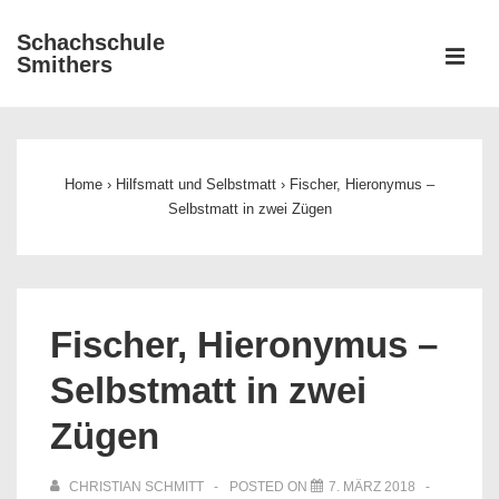
↓
Schachschule
Zum
ME
Smithers
Inhalt
Main
Navigation
Home
›
Hilfsmatt und Selbstmatt
›
Fischer, Hieronymus –
Selbstmatt in zwei Zügen
Fischer, Hieronymus –
Selbstmatt in zwei
Zügen
CHRISTIAN SCHMITT
POSTED ON
7. MÄRZ 2018