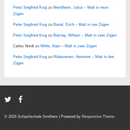
Peter Siegfried Krug
zu
Mendheim, Julius – Matt in neun
Zügen
Peter Siegfried Krug
zu
Bartel, Erich – Matt in vier Zügen
Peter Siegfried Krug
zu
Barclay, William – Matt in zwei Zügen
Carlos Nordt
zu
White, Alain – Matt in zwei Zügen
Peter Siegfried Krug
zu
Rübesamen, Hermann – Matt in drei
Zügen
© 2026
Schachschule Smithers
| Powered by
Responsive Theme