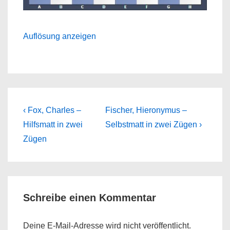
Auflösung anzeigen
Beitragsnavigation
Previous
Next
‹ Fox, Charles –
Fischer, Hieronymus –
Post
Post
Hilfsmatt in zwei
Selbstmatt in zwei Zügen ›
is
is
Zügen
Schreibe einen Kommentar
Deine E-Mail-Adresse wird nicht veröffentlicht.