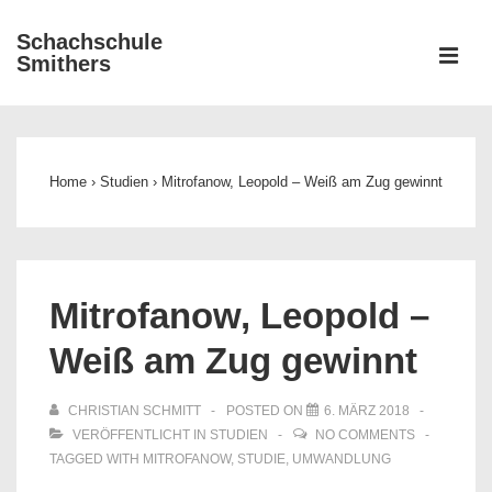
↓
Schachschule
Zum
ME
Smithers
Inhalt
Main
Navigation
Home
›
Studien
›
Mitrofanow, Leopold – Weiß am Zug gewinnt
Mitrofanow, Leopold –
Weiß am Zug gewinnt
CHRISTIAN SCHMITT
POSTED ON
6. MÄRZ 2018
VERÖFFENTLICHT IN
STUDIEN
NO COMMENTS
TAGGED WITH
MITROFANOW
,
STUDIE
,
UMWANDLUNG