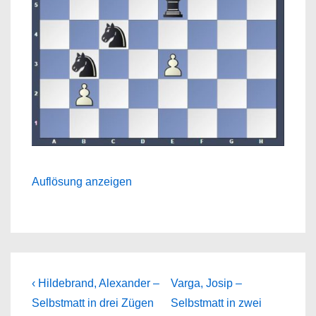
Auflösung anzeigen
Beitragsnavigation
Previous
Next
‹ Hildebrand, Alexander –
Varga, Josip –
Post
Post
Selbstmatt in drei Zügen
Selbstmatt in zwei