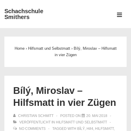
↓
Schachschule
Zum
ME
Smithers
Inhalt
Main
Navigation
Home
›
Hilfsmatt und Selbstmatt
›
Bílý, Miroslav – Hilfsmatt
in vier Zügen
Bílý, Miroslav –
Hilfsmatt in vier Zügen
CHRISTIAN SCHMITT
POSTED ON
20. MAI 2018
VERÖFFENTLICHT IN
HILFSMATT UND SELBSTMATT
NO COMMENTS
TAGGED WITH
BÍLÝ
,
H#4
,
HILFSMATT
,