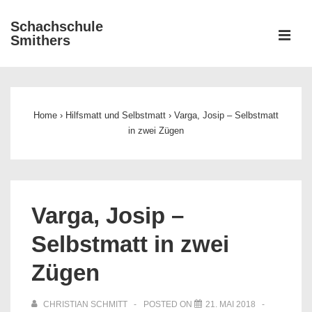
↓
Schachschule
Zum
ME
Smithers
Inhalt
Main
Navigation
Home
›
Hilfsmatt und Selbstmatt
›
Varga, Josip – Selbstmatt
in zwei Zügen
Varga, Josip –
Selbstmatt in zwei
Zügen
CHRISTIAN SCHMITT
POSTED ON
21. MAI 2018