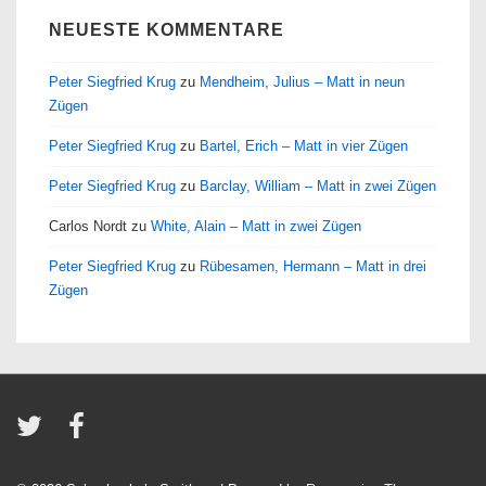
NEUESTE KOMMENTARE
Peter Siegfried Krug
zu
Mendheim, Julius – Matt in neun
Zügen
Peter Siegfried Krug
zu
Bartel, Erich – Matt in vier Zügen
Peter Siegfried Krug
zu
Barclay, William – Matt in zwei Zügen
Carlos Nordt
zu
White, Alain – Matt in zwei Zügen
Peter Siegfried Krug
zu
Rübesamen, Hermann – Matt in drei
Zügen