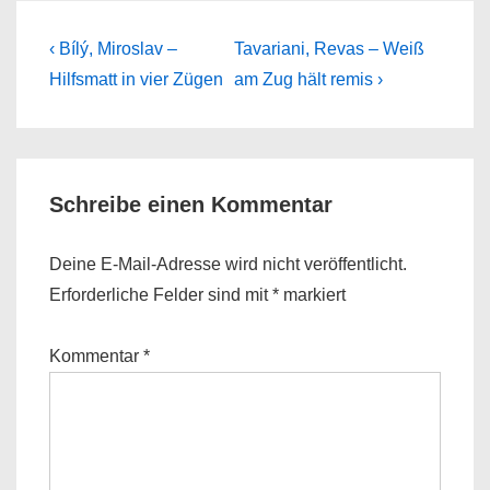
Beitragsnavigation
Previous
Next
‹ Bílý, Miroslav –
Tavariani, Revas – Weiß
Post
Post
Hilfsmatt in vier Zügen
am Zug hält remis ›
is
is
Schreibe einen Kommentar
Deine E-Mail-Adresse wird nicht veröffentlicht.
Erforderliche Felder sind mit
*
markiert
Kommentar
*