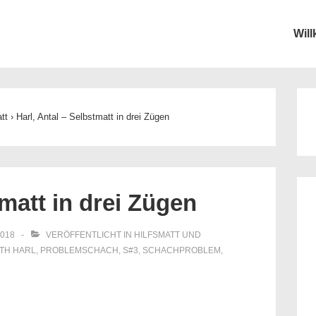
Wil
ion
tt
›
Harl, Antal – Selbstmatt in drei Zügen
tmatt in drei Zügen
2018
VERÖFFENTLICHT IN
HILFSMATT UND
ITH
HARL
,
PROBLEMSCHACH
,
S#3
,
SCHACHPROBLEM
,