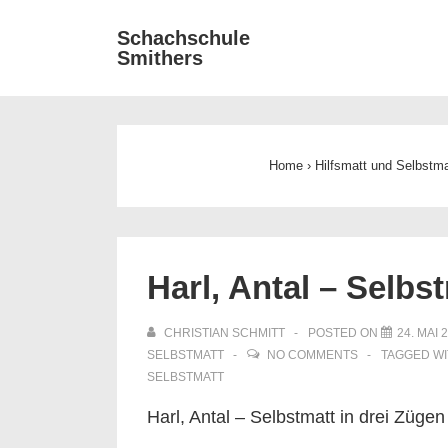
↓
Main
Schachschule
Zum
Smithers
Navigat
Inhalt
Home
›
Hilfsmatt und Selbstma
Harl, Antal – Selbs
CHRISTIAN SCHMITT
POSTED ON
24. MAI 
SELBSTMATT
NO COMMENTS
TAGGED W
SELBSTMATT
Harl, Antal – Selbstmatt in drei Zügen