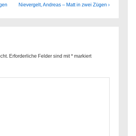
Next
ügen
Nievergelt, Andreas – Matt in zwei Zügen ›
Post
is
cht.
Erforderliche Felder sind mit
*
markiert