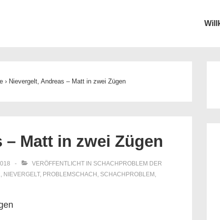
Wil
ion
e
›
Nievergelt, Andreas – Matt in zwei Zügen
 – Matt in zwei Zügen
2018
VERÖFFENTLICHT IN
SCHACHPROBLEM DER
2
,
NIEVERGELT
,
PROBLEMSCHACH
,
SCHACHPROBLEM
,
ügen