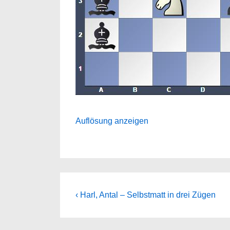
Auflösung anzeigen
Beitragsnavigation
Previous
‹ Harl, Antal – Selbstmatt in drei Zügen
Post
is