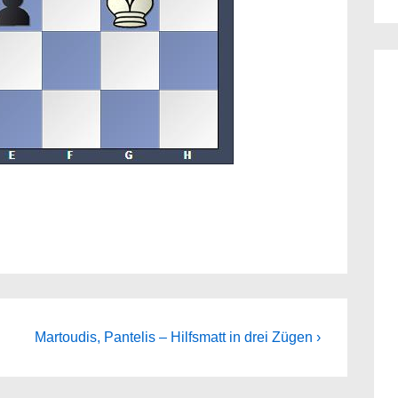
Next
Martoudis, Pantelis – Hilfsmatt in drei Zügen ›
Post
is