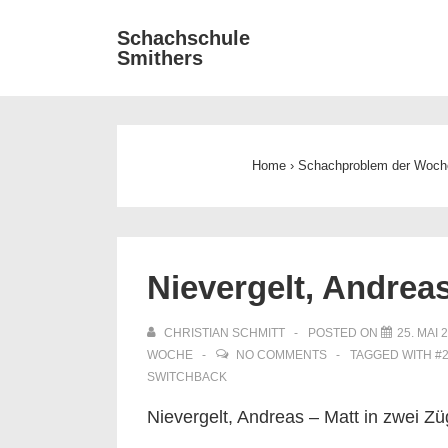
↓
Main
Schachschule
Zum
Smithers
Navigat
Inhalt
Home
›
Schachproblem der Woch
Nievergelt, Andreas
CHRISTIAN SCHMITT
POSTED ON
25. MAI 
WOCHE
NO COMMENTS
TAGGED WITH
#
SWITCHBACK
Nievergelt, Andreas – Matt in zwei Z