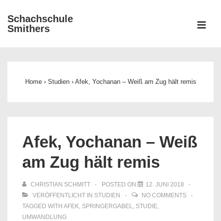
↓
Schachschule
Zum
ME
Smithers
Inhalt
Main
Navigation
Home
›
Studien
›
Afek, Yochanan – Weiß am Zug hält remis
Afek, Yochanan – Weiß
am Zug hält remis
CHRISTIAN SCHMITT
POSTED ON
12. JUNI 2018
VERÖFFENTLICHT IN
STUDIEN
NO COMMENTS
TAGGED WITH
AFEK
,
SPRINGERGABEL
,
STUDIE
,
UMWANDLUNG