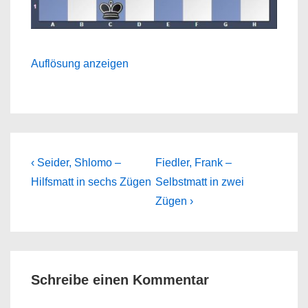
Auflösung anzeigen
Beitragsnavigation
Previous
Next
‹ Seider, Shlomo –
Fiedler, Frank –
Post
Post
Hilfsmatt in sechs Zügen
Selbstmatt in zwei
is
is
Zügen ›
Schreibe einen Kommentar