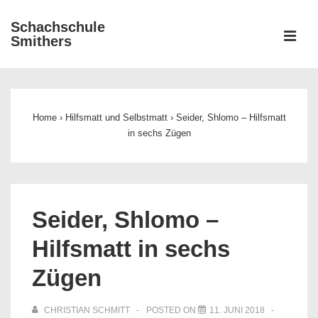
↓
Schachschule
Zum
ME
Smithers
Inhalt
Main
Navigation
Home
›
Hilfsmatt und Selbstmatt
›
Seider, Shlomo – Hilfsmatt
in sechs Zügen
Seider, Shlomo –
Hilfsmatt in sechs
Zügen
CHRISTIAN SCHMITT
POSTED ON
11. JUNI 2018