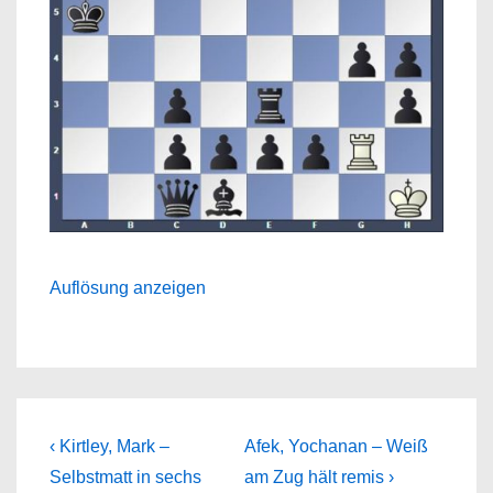
Auflösung anzeigen
Beitragsnavigation
Previous
Next
‹ Kirtley, Mark –
Afek, Yochanan – Weiß
Post
Post
Selbstmatt in sechs
am Zug hält remis ›