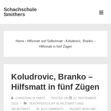
↓
Schachschule
Zum
ME
Smithers
Inhalt
Main
Navigation
Home
›
Hilfsmatt und Selbstmatt
›
Koludrovic, Branko –
Hilfsmatt in fünf Zügen
Koludrovic, Branko –
Hilfsmatt in fünf Zügen
CHRISTIAN SCHMITT
POSTED ON
23. SEPTEMBER
2018
VERÖFFENTLICHT IN
HILFSMATT UND
SELBSTMATT
NO COMMENTS
TAGGED WITH
H#5
,