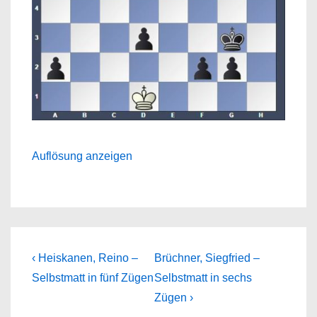
Auflösung anzeigen
Beitragsnavigation
Previous
Next
‹ Heiskanen, Reino –
Brüchner, Siegfried –
Post
Post
Selbstmatt in fünf Zügen
Selbstmatt in sechs
is
is
Zügen ›